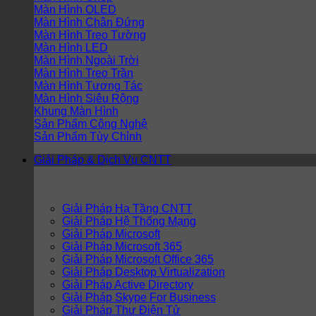
Màn Hình OLED
Màn Hình Chân Đứng
Màn Hình Treo Tường
Màn Hình LED
Màn Hình Ngoài Trời
Màn Hình Treo Trần
Màn Hình Tương Tác
Màn Hình Siêu Rộng
Khung Màn Hình
Sản Phẩm Công Nghệ
Sản Phẩm Tùy Chỉnh
Giải Pháp & Dịch Vụ CNTT
Giải Pháp Hạ Tầng CNTT
Giải Pháp Hệ Thống Mạng
Giải Pháp Microsoft
Giải Pháp Microsoft 365
Giải Pháp Microsoft Office 365
Giải Pháp Desktop Virtualization
Giải Pháp Active Directory
Giải Pháp Skype For Business
Giải Pháp Thư Điện Tử