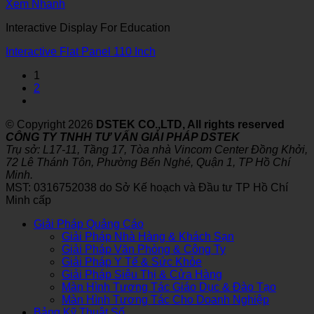
Xem Nhanh
Interactive Display For Education
Interactive Flat Panel 110 Inch
1
2
© Copyright 2026
DSTEK CO.,LTD, All rights reserved
CÔNG TY TNHH TƯ VẤN GIẢI PHÁP DSTEK
Trụ sở: L17-11, Tầng 17, Tòa nhà Vincom Center Đồng Khởi,
72 Lê Thánh Tôn, Phường Bến Nghé, Quận 1, TP Hồ Chí
Minh.
MST: 0316752038 do Sở Kế hoạch và Đầu tư TP Hồ Chí
Minh cấp
Giải Pháp Quảng Cáo
Giải Pháp Nhà Hàng & Khách Sạn
Giải Pháp Văn Phòng & Công Ty
Giải Pháp Y Tế & Sức Khỏe
Giải Pháp Siêu Thị & Cửa Hàng
Màn Hình Tương Tác Giáo Dục & Đào Tạo
Màn Hình Tương Tác Cho Doanh Nghiệp
Bảng Kỹ Thuật Số