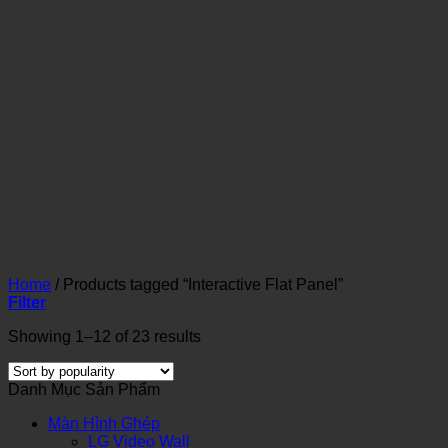
Home
/
Products tagged “Interactive Flat Panel”
Filter
Showing 1–12 of 23 results
Danh Mục Sản Phẩm
Màn Hình Ghép
LG Video Wall