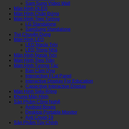
Sam Sung Video Wall
Màn Hình OLED
Màn Hình Chân Đứng
Màn Hình Treo Tường
LG Standalone
SamSung Standalone
Tivi Chuyên Dụng
Màn Hình LED
LED Ngoài Trời
LED Trong Nhà
Màn Hình Ngoài Trời
Màn Hình Treo Trần
Màn Hình Tương Tác
Bàn Cảm Ứng
Interractive FLat Panel
Interactive Display For Education
Capacitive Interactive Display
Màn Hình Siêu Rộng
Khung Màn Hình
Sản Phẩm Công Nghệ
Android Boxes
Desktop Portable Monitor
Anti Covid-19
Sản Phẩm Tùy Chỉnh