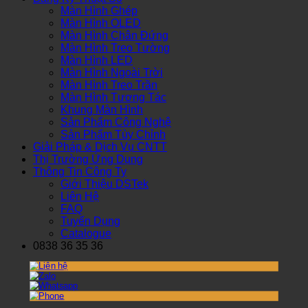
Màn Hình Ghép
Màn Hình OLED
Màn Hình Chân Đứng
Màn Hình Treo Tường
Màn Hình LED
Màn Hình Ngoài Trời
Màn Hình Treo Trần
Màn Hình Tương Tác
Khung Màn Hình
Sản Phẩm Công Nghệ
Sản Phẩm Tùy Chỉnh
Giải Pháp & Dịch Vụ CNTT
Thị Trường Ứng Dụng
Thông Tin Công Ty
Giới Thiệu DSTek
Liên Hệ
FAQ
Tuyển Dụng
Catalogue
0838 36 35 36