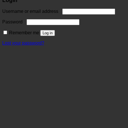
Login
Username or email address
Password
Remember me
Log in
Lost your password?