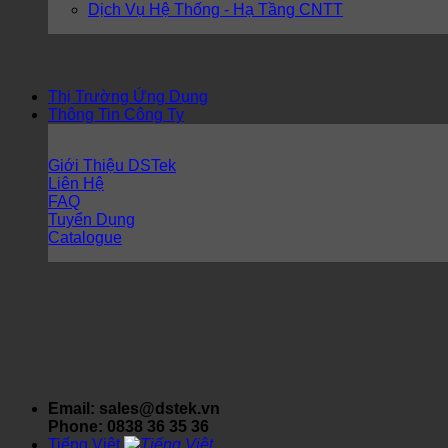
Dịch Vụ Hệ Thống - Hạ Tầng CNTT
Thị Trường Ứng Dụng
Thông Tin Công Ty
Giới Thiệu DSTek
Liên Hệ
FAQ
Tuyển Dụng
Catalogue
Email: sales@dstek.vn
Phone: 0838 36 35 36
Tiếng Việt