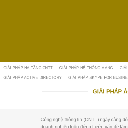
GIẢI PHÁP HẠ TẦNG CNTT
GIẢI PHÁP HỆ THỐNG MẠNG
GIẢ
GIẢI PHÁP ACTIVE DIRECTORY
GIẢI PHÁP SKYPE FOR BUSIN
GIẢI PHÁP 
Công nghệ thông tin (CNTT) ngày càng đón
doanh nghiệp luôn đứng trước vấn đề làm 