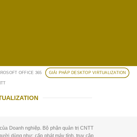
CROSOFT OFFICE 365
GIẢI PHÁP DESKTOP VIRTUALIZATION
NTT
TUALIZATION
h của Doanh nghiệp. Bộ phận quản trị CNTT
ười dùng như: cấp phát máy tính, truy cập