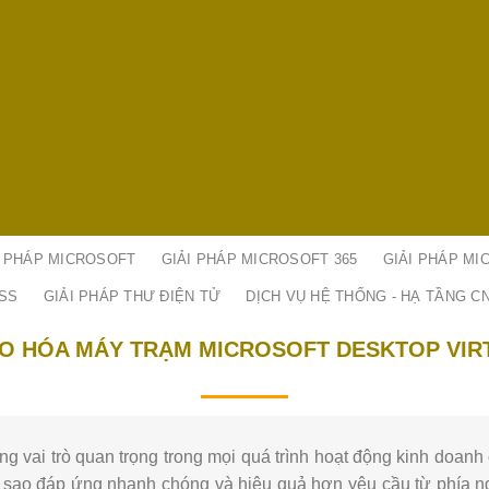
I PHÁP MICROSOFT
GIẢI PHÁP MICROSOFT 365
GIẢI PHÁP MI
ESS
GIẢI PHÁP THƯ ĐIỆN TỬ
DỊCH VỤ HỆ THỐNG - HẠ TẦNG C
ẢO HÓA MÁY TRẠM MICROSOFT DESKTOP VIR
g vai trò quan trọng trong mọi quá trình hoạt động kinh doan
sao đáp ứng nhanh chóng và hiệu quả hơn yêu cầu từ phía ng