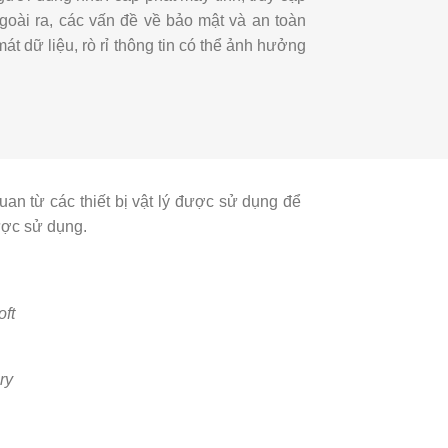
goài ra, các vấn đề về bảo mật và an toàn
t dữ liệu, rò rỉ thông tin có thể ảnh hưởng
n từ các thiết bị vật lý được sử dụng để
ược sử dụng.
oft
ry