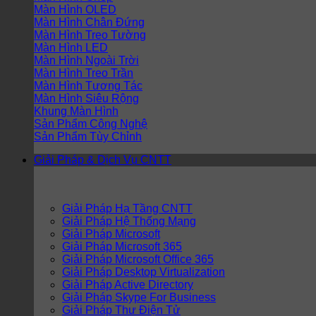
Màn Hình OLED
Màn Hình Chân Đứng
Màn Hình Treo Tường
Màn Hình LED
Màn Hình Ngoài Trời
Màn Hình Treo Trần
Màn Hình Tương Tác
Màn Hình Siêu Rộng
Khung Màn Hình
Sản Phẩm Công Nghệ
Sản Phẩm Tùy Chỉnh
Giải Pháp & Dịch Vụ CNTT
Giải Pháp Hạ Tầng CNTT
Giải Pháp Hệ Thống Mạng
Giải Pháp Microsoft
Giải Pháp Microsoft 365
Giải Pháp Microsoft Office 365
Giải Pháp Desktop Virtualization
Giải Pháp Active Directory
Giải Pháp Skype For Business
Giải Pháp Thư Điện Tử