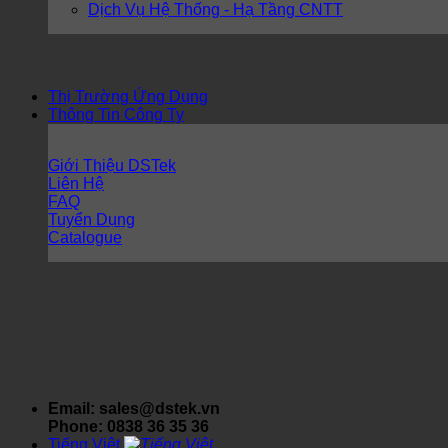
Dịch Vụ Hệ Thống - Hạ Tầng CNTT
Thị Trường Ứng Dụng
Thông Tin Công Ty
Giới Thiệu DSTek
Liên Hệ
FAQ
Tuyển Dụng
Catalogue
Email: sales@dstek.vn
Phone: 0838 36 35 36
Tiếng Việt