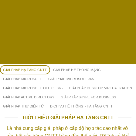
GIẢI PHÁP HẠ TẦNG CNTT
GIẢI PHÁP HỆ THỐNG MẠNG
GIẢI PHÁP MICROSOFT
GIẢI PHÁP MICROSOFT 365
GIẢI PHÁP MICROSOFT OFFICE 365
GIẢI PHÁP DESKTOP VIRTUALIZATION
GIẢI PHÁP ACTIVE DIRECTORY
GIẢI PHÁP SKYPE FOR BUSINESS
GIẢI PHÁP THƯ ĐIỆN TỬ
DỊCH VỤ HỆ THỐNG - HẠ TẦNG CNTT
GIỚI THIỆU GIẢI PHÁP HẠ TẦNG CNTT
Là nhà cung cấp giải pháp ở cấp độ hợp tác cao nhất với
hầu hết các hãng CNTT hàng đầu thế giới, DSTek có khả