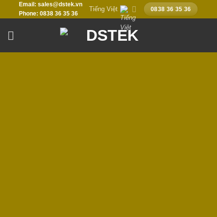
Email: sales@dstek.vn
Chuyển
Tiếng Việt
0838 36 35 36
Phone: 0838 36 35 36
đến
nội
dung