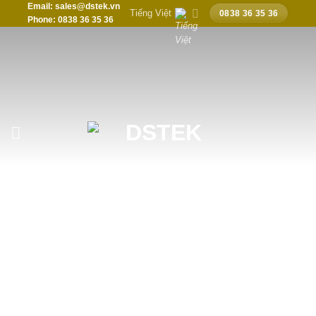
Email: sales@dstek.vn
Chuyển
Tiếng Việt
0838 36 35 36
Phone: 0838 36 35 36
đến
nội
dung