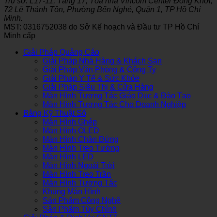
Trụ sở: L17-11, Tầng 17, Tòa nhà Vincom Center Đồng Khởi,
72 Lê Thánh Tôn, Phường Bến Nghé, Quận 1, TP Hồ Chí
Minh.
MST: 0316752038 do Sở Kế hoạch và Đầu tư TP Hồ Chí
Minh cấp
Giải Pháp Quảng Cáo
Giải Pháp Nhà Hàng & Khách Sạn
Giải Pháp Văn Phòng & Công Ty
Giải Pháp Y Tế & Sức Khỏe
Giải Pháp Siêu Thị & Cửa Hàng
Màn Hình Tương Tác Giáo Dục & Đào Tạo
Màn Hình Tương Tác Cho Doanh Nghiệp
Bảng Kỹ Thuật Số
Màn Hình Ghép
Màn Hình OLED
Màn Hình Chân Đứng
Màn Hình Treo Tường
Màn Hình LED
Màn Hình Ngoài Trời
Màn Hình Treo Trần
Màn Hình Tương Tác
Khung Màn Hình
Sản Phẩm Công Nghệ
Sản Phẩm Tùy Chỉnh