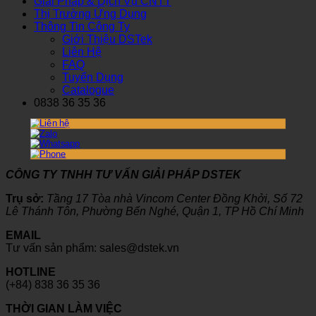
Giải Pháp & Dịch Vụ CNTT
Thị Trường Ứng Dụng
Thông Tin Công Ty
Giới Thiệu DSTek
Liên Hệ
FAQ
Tuyển Dụng
Catalogue
0838 36 35 36
CÔNG TY TNHH TƯ VẤN GIẢI PHÁP DSTEK
Trụ sở:
Tầng 17 Tòa nhà Vincom Center Đồng Khởi, Số 72
Lê Thánh Tôn, Phường Bến Nghé, Quận 1, TP Hồ Chí Minh
EMAIL
Tư vấn sản phẩm: sales@dstek.vn
HOTLINE
(+84) 838 36 35 36
THỜI GIAN LÀM VIỆC