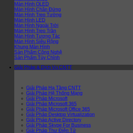
Màn Hình OLED
Màn Hình Chân Đứng
Màn Hình Treo Tường
Màn Hình LED
Màn Hình Ngoài Trời
Màn Hình Treo Trần
Màn Hình Tương Tác
Màn Hình Siêu Rộng
Khung Màn Hình
Sản Phẩm Công Nghệ
Sản Phẩm Tùy Chỉnh
Giải Pháp & Dịch Vụ CNTT
Giải Pháp Hạ Tầng CNTT
Giải Pháp Hệ Thống Mạng
Giải Pháp Microsoft
Giải Pháp Microsoft 365
Giải Pháp Microsoft Office 365
Giải Pháp Desktop Virtualization
Giải Pháp Active Directory
Giải Pháp Skype For Business
Giải Pháp Thư Điện Tử