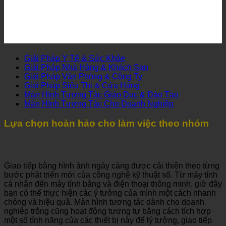
Giải Pháp Y Tế & Sức Khỏe
Giải Pháp Nhà Hàng & Khách Sạn
Giải Pháp Văn Phòng & Công Ty
Giải Pháp Siêu Thị & Cửa Hàng
Màn Hình Tương Tác Giáo Dục & Đào Tạo
Màn Hình Tương Tác Cho Doanh Nghiệp
Lựa chọn hoàn hảo cho làm việc theo nhóm
Giao tiếp bằng hình ảnh ngày càng được cải thiện theo từng
bước phát triển mới của công nghệ kỹ thuật số. Từ máy tính
cá nhân đến máy tính bảng và điện thoại thông minh, giờ đây
bạn có thể thực hiện các ý tưởng của mình một cách nhanh
chóng và hiệu quả. Màn hình tương tác dành cho doanh
nghiệp trông cũng hoạt động tương tự bằng cách tích hợp
một số tính năng của các thiết bị này để lý tưởng, giao tiếp