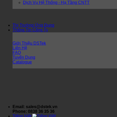
Dịch Vụ Hệ Thống - Hạ Tầng CNTT
Thị Trường Ứng Dụng
Thông Tin Công Ty
Giới Thiệu DSTek
Liên Hệ
FAQ
Tuyển Dụng
Catalogue
Email: sales@dstek.vn
Phone: 0838 36 35 36
Tiếng Việt