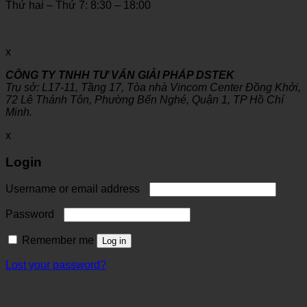
Thứ hai – Thứ 7: 8:30 – 18:00
x
CÔNG TY TNHH TƯ VẤN GIẢI PHÁP DSTEK
Trụ sở: L17-11, Tầng 17, Tòa nhà Vincom Center Đồng Khởi,
72 Lê Thánh Tôn, Phường Bến Nghé, Quận 1, TP Hồ Chí
Minh.
x
Login
Username or email address
Password
Remember me
Log in
Lost your password?