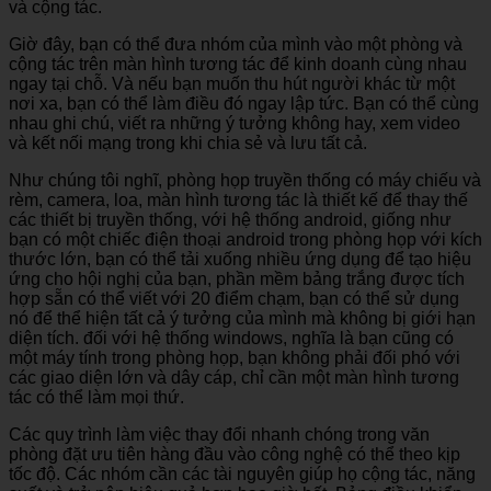
và cộng tác.
Giờ đây, bạn có thể đưa nhóm của mình vào một phòng và
cộng tác trên màn hình tương tác để kinh doanh cùng nhau
ngay tại chỗ. Và nếu bạn muốn thu hút người khác từ một
nơi xa, bạn có thể làm điều đó ngay lập tức. Bạn có thể cùng
nhau ghi chú, viết ra những ý tưởng không hay, xem video
và kết nối mạng trong khi chia sẻ và lưu tất cả.
Như chúng tôi nghĩ, phòng họp truyền thống có máy chiếu và
rèm, camera, loa, màn hình tương tác là thiết kế để thay thế
các thiết bị truyền thống, với hệ thống android, giống như
bạn có một chiếc điện thoại android trong phòng họp với kích
thước lớn, bạn có thể tải xuống nhiều ứng dụng để tạo hiệu
ứng cho hội nghị của bạn, phần mềm bảng trắng được tích
hợp sẵn có thể viết với 20 điểm chạm, bạn có thể sử dụng
nó để thể hiện tất cả ý tưởng của mình mà không bị giới hạn
diện tích. đối với hệ thống windows, nghĩa là bạn cũng có
một máy tính trong phòng họp, bạn không phải đối phó với
các giao diện lớn và dây cáp, chỉ cần một màn hình tương
tác có thể làm mọi thứ.
Các quy trình làm việc thay đổi nhanh chóng trong văn
phòng đặt ưu tiên hàng đầu vào công nghệ có thể theo kịp
tốc độ. Các nhóm cần các tài nguyên giúp họ cộng tác, năng