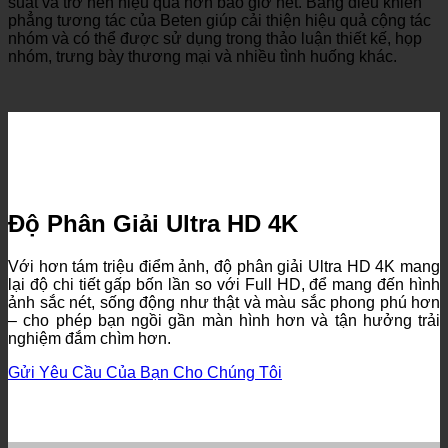
suất và trở nên hiệu quả hơn bao giờ hết. Bảng điều khiển
phẳng tương tác của Beten giúp cải thiện hiệu quả cộng tác
nhóm và có thể được sử dụng trong thảo luận thiết kế, họp
nhóm, trưng bày thương mại và nhiều tình huống khác.
Độ Phân Giải Ultra HD 4K
Với hơn tám triệu điểm ảnh, độ phân giải Ultra HD 4K mang
lại độ chi tiết gấp bốn lần so với Full HD, để mang đến hình
ảnh sắc nét, sống động như thật và màu sắc phong phú hơn
– cho phép bạn ngồi gần màn hình hơn và tận hưởng trải
nghiệm đắm chìm hơn.
Gửi Yêu Cầu Của Bạn Cho Chúng Tôi