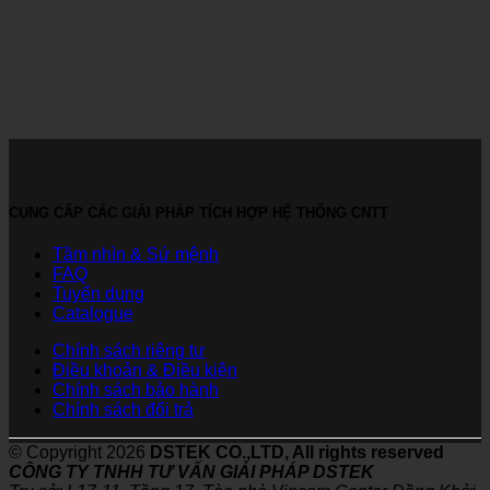
CUNG CẤP CÁC GIẢI PHÁP TÍCH HỢP HỆ THỐNG CNTT
Tầm nhìn & Sứ mệnh
FAQ
Tuyển dụng
Catalogue
Chính sách riêng tư
Điều khoản & Điều kiện
Chính sách bảo hành
Chính sách đổi trả
© Copyright 2026
DSTEK CO.,LTD, All rights reserved
CÔNG TY TNHH TƯ VẤN GIẢI PHÁP DSTEK