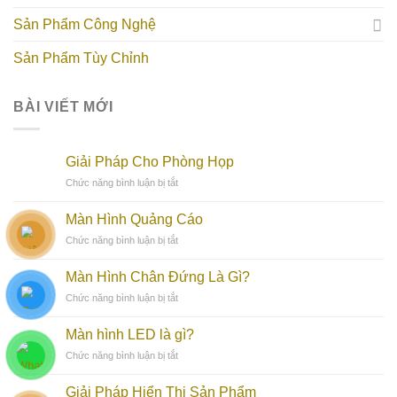
Sản Phẩm Công Nghệ
Sản Phẩm Tùy Chỉnh
BÀI VIẾT MỚI
Giải Pháp Cho Phòng Họp
ở
Chức năng bình luận bị tắt
Giải
Pháp
Màn Hình Quảng Cáo
Cho
ở
Chức năng bình luận bị tắt
Phòng
Màn
Họp
Hình
Màn Hình Chân Đứng Là Gì?
Quảng
ở
Chức năng bình luận bị tắt
Cáo
Màn
Hình
Màn hình LED là gì?
Chân
ở
Chức năng bình luận bị tắt
Đứng
Màn
Là
hình
Gì?
Giải Pháp Hiển Thị Sản Phẩm