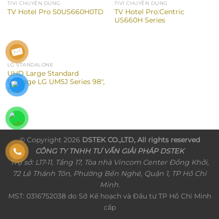
TIVI CHUYÊN DỤNG
TIVI CHUYÊN DỤNG
TV Hotel Pro:Centric
TV Hotel Pro 50US660H0TD
US660H Series
LG STANDALONE
UHD Large Standard
Signage LG UM5J Series 98″,
110″
© Copyright 2026
DSTEK CO.,LTD, All rights reserved
CÔNG TY TNHH TƯ VẤN GIẢI PHÁP DSTEK
Trụ sở: L17-11, Tầng 17, Tòa nhà Vincom Center Đồng Khởi,
72 Lê Thánh Tôn, Phường Bến Nghé, Quận 1, TP Hồ Chí
Minh.
MST: 0316752038 do Sở Kế hoạch và Đầu tư TP Hồ Chí Minh
cấp