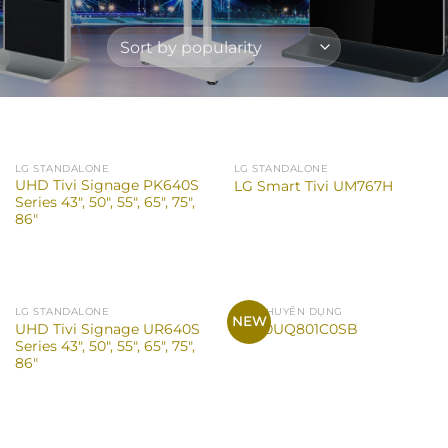
LG STANDALONE
LG STANDALONE
UHD Tivi Signage PK640S
LG Smart Tivi UM767H
Series 43″, 50″, 55″, 65″, 75″,
86″
LG STANDALONE
TIVI CHUYÊN DỤNG
NEW
UHD Tivi Signage UR640S
TV 50UQ801C0SB
Series 43″, 50″, 55″, 65″, 75″,
86″