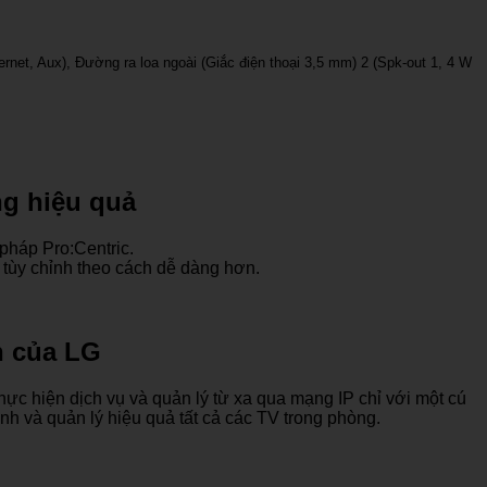
rnet, Aux), Đường ra loa ngoài (Giắc điện thoại 3,5 mm) 2 (Spk-out 1, 4 W
ng hiệu quả
pháp Pro:Centric.
tùy chỉnh theo cách dễ dàng hơn.
n của LG
hực hiện dịch vụ và quản lý từ xa qua mạng IP chỉ với một cú
nh và quản lý hiệu quả tất cả các TV trong phòng.