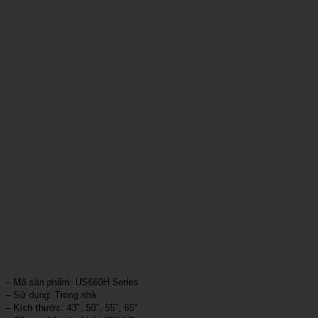
– Mã sản phẩm: US660H Series
– Sử dụng: Trong nhà
– Kích thước: 43″, 50″, 55″, 65″