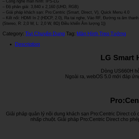
– Công nghệ màn hình: IPS-LG
– Độ phân giải: 3,840 x 2,160 (UHD, RGB)
– Giải pháp khách sạn: Pro:Centric (Smart, Direct, V), Quick Menu 4.0
– Kết nối: HDMI In 2 (HDCP, 2.0), Ra tai nghe, Vào RF, Đường ra âm thanh 
(Stereo, R: 2,0 W, L: 2,0 W, 8Ω) Điều khiển Âm lượng 1))
Category:
Tivi Chuyên Dụng
Tag:
Màn Hình Treo Tường
Description
LG Smart H
Dòng US660H hỗ t
Ngoài ra, webOS 5.0 mới đáp ứng
Pro:Cen
Giải pháp quản lý nội dung khách sạn Pro:Centric Direct có 
nhấp chuột. Giải pháp Pro:Centric Direct cho phé