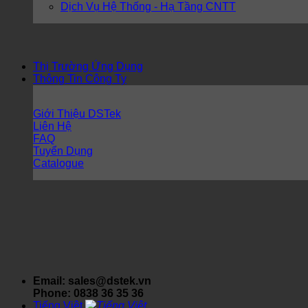
Dịch Vụ Hệ Thống - Hạ Tầng CNTT
Thị Trường Ứng Dụng
Thông Tin Công Ty
Giới Thiệu DSTek
Liên Hệ
FAQ
Tuyển Dụng
Catalogue
Email: sales@dstek.vn
Phone: 0838 36 35 36
Tiếng Việt