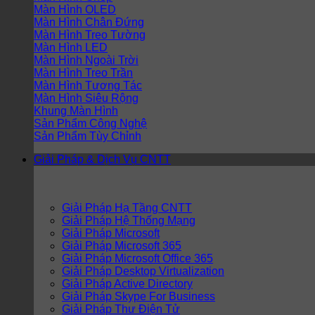
Màn Hình OLED
Màn Hình Chân Đứng
Màn Hình Treo Tường
Màn Hình LED
Màn Hình Ngoài Trời
Màn Hình Treo Trần
Màn Hình Tương Tác
Màn Hình Siêu Rộng
Khung Màn Hình
Sản Phẩm Công Nghệ
Sản Phẩm Tùy Chỉnh
Giải Pháp & Dịch Vụ CNTT
Giải Pháp Hạ Tầng CNTT
Giải Pháp Hệ Thống Mạng
Giải Pháp Microsoft
Giải Pháp Microsoft 365
Giải Pháp Microsoft Office 365
Giải Pháp Desktop Virtualization
Giải Pháp Active Directory
Giải Pháp Skype For Business
Giải Pháp Thư Điện Tử