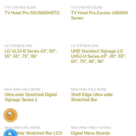
TIVI CHUYÊN DỤNG
TIVI CHUYÊN DỤNG
TV Hotel Pro:Centric US660H
TV Hotel Pro 50US660H0TD
Series
LG STANDALONE
LG STANDALONE
LG UL3J-B Series 43″, 50″,
UHD Standard Signage LG
55″, 65″, 75″, 86″
UH5J-H Series 43″, 49″, 55″,
65″, 75″, 86″, 98″
MÀN HÌNH SIÊU RỘNG
MÀN HÌNH SIÊU RỘNG
Ultra-wide Stretched Digital
Shelf Edge Ultra-wide
Signage Series 1
Stretched Bar
MÀN HÌNH SIÊU RỘNG
MÀN HÌNH TREO TƯỜNG
Ultra Wide Stretched Bar LCD
Digital Menu Boards