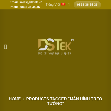
Email: sales@dstek.vn
Chuyển
Tiếng Việt
0838 36 35 36
Phone: 0838 36 35 36
đến
nội
dung
HOME
/
PRODUCTS TAGGED “MÀN HÌNH TREO
TƯỜNG”