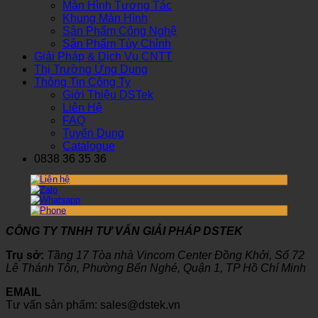
Màn Hình Tương Tác
Khung Màn Hình
Sản Phẩm Công Nghệ
Sản Phẩm Tùy Chỉnh
Giải Pháp & Dịch Vụ CNTT
Thị Trường Ứng Dụng
Thông Tin Công Ty
Giới Thiệu DSTek
Liên Hệ
FAQ
Tuyển Dụng
Catalogue
0838 36 35 36
CÔNG TY TNHH TƯ VẤN GIẢI PHÁP DSTEK
Trụ sở:
Tầng 17 Tòa nhà Vincom Center Đồng Khởi, Số 72
Lê Thánh Tôn, Phường Bến Nghé, Quận 1, TP Hồ Chí Minh
EMAIL
Tư vấn sản phẩm: sales@dstek.vn