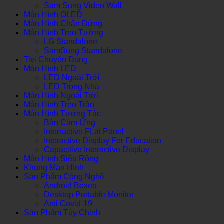
Sam Sung Video Wall
Màn Hình OLED
Màn Hình Chân Đứng
Màn Hình Treo Tường
LG Standalone
SamSung Standalone
Tivi Chuyên Dụng
Màn Hình LED
LED Ngoài Trời
LED Trong Nhà
Màn Hình Ngoài Trời
Màn Hình Treo Trần
Màn Hình Tương Tác
Bàn Cảm Ứng
Interractive FLat Panel
Interactive Display For Education
Capacitive Interactive Display
Màn Hình Siêu Rộng
Khung Màn Hình
Sản Phẩm Công Nghệ
Android Boxes
Desktop Portable Monitor
Anti Covid-19
Sản Phẩm Tùy Chỉnh