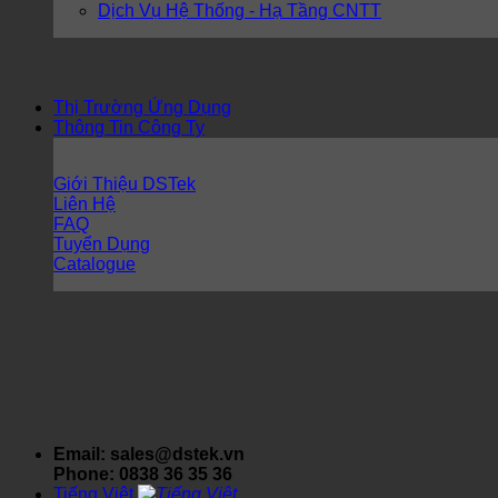
Dịch Vụ Hệ Thống - Hạ Tầng CNTT
Thị Trường Ứng Dụng
Thông Tin Công Ty
Giới Thiệu DSTek
Liên Hệ
FAQ
Tuyển Dụng
Catalogue
Email: sales@dstek.vn
Phone: 0838 36 35 36
Tiếng Việt