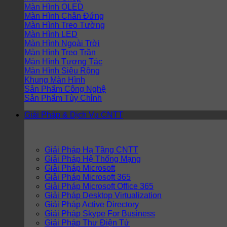
Màn Hình OLED
Màn Hình Chân Đứng
Màn Hình Treo Tường
Màn Hình LED
Màn Hình Ngoài Trời
Màn Hình Treo Trần
Màn Hình Tương Tác
Màn Hình Siêu Rộng
Khung Màn Hình
Sản Phẩm Công Nghệ
Sản Phẩm Tùy Chỉnh
Giải Pháp & Dịch Vụ CNTT
Giải Pháp Hạ Tầng CNTT
Giải Pháp Hệ Thống Mạng
Giải Pháp Microsoft
Giải Pháp Microsoft 365
Giải Pháp Microsoft Office 365
Giải Pháp Desktop Virtualization
Giải Pháp Active Directory
Giải Pháp Skype For Business
Giải Pháp Thư Điện Tử