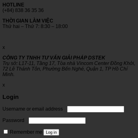
HOTLINE
(+84) 838 36 35 36
THỜI GIAN LÀM VIỆC
Thứ hai – Thứ 7: 8:30 – 18:00
x
CÔNG TY TNHH TƯ VẤN GIẢI PHÁP DSTEK
Trụ sở: L17-11, Tầng 17, Tòa nhà Vincom Center Đồng Khởi,
72 Lê Thánh Tôn, Phường Bến Nghé, Quận 1, TP Hồ Chí
Minh.
x
Login
Username or email address
Password
Remember me
Log in