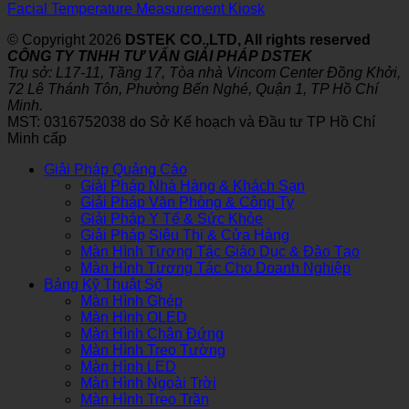
Facial Temperature Measurement Kiosk
© Copyright 2026
DSTEK CO.,LTD, All rights reserved
CÔNG TY TNHH TƯ VẤN GIẢI PHÁP DSTEK
Trụ sở: L17-11, Tầng 17, Tòa nhà Vincom Center Đồng Khởi,
72 Lê Thánh Tôn, Phường Bến Nghé, Quận 1, TP Hồ Chí
Minh.
MST: 0316752038 do Sở Kế hoạch và Đầu tư TP Hồ Chí
Minh cấp
Giải Pháp Quảng Cáo
Giải Pháp Nhà Hàng & Khách Sạn
Giải Pháp Văn Phòng & Công Ty
Giải Pháp Y Tế & Sức Khỏe
Giải Pháp Siêu Thị & Cửa Hàng
Màn Hình Tương Tác Giáo Dục & Đào Tạo
Màn Hình Tương Tác Cho Doanh Nghiệp
Bảng Kỹ Thuật Số
Màn Hình Ghép
Màn Hình OLED
Màn Hình Chân Đứng
Màn Hình Treo Tường
Màn Hình LED
Màn Hình Ngoài Trời
Màn Hình Treo Trần