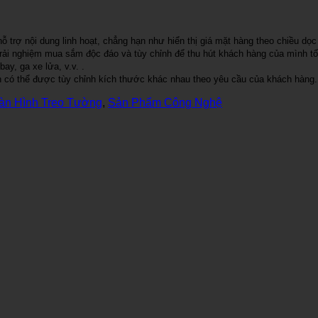
hỗ trợ nội dung linh hoạt, chẳng hạn như hiển thị giá mặt hàng theo chiều 
 trải nghiệm mua sắm độc đáo và tùy chỉnh để thu hút khách hàng của mình tố
ay, ga xe lửa, v.v. .
òn có thể được tùy chỉnh kích thước khác nhau theo yêu cầu của khách hàng.
àn Hình Treo Tường
,
Sản Phẩm Công Nghệ