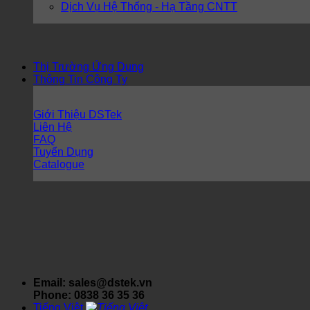
Dịch Vụ Hệ Thống - Hạ Tầng CNTT
Thị Trường Ứng Dụng
Thông Tin Công Ty
Giới Thiệu DSTek
Liên Hệ
FAQ
Tuyển Dụng
Catalogue
Email: sales@dstek.vn
Phone: 0838 36 35 36
Tiếng Việt