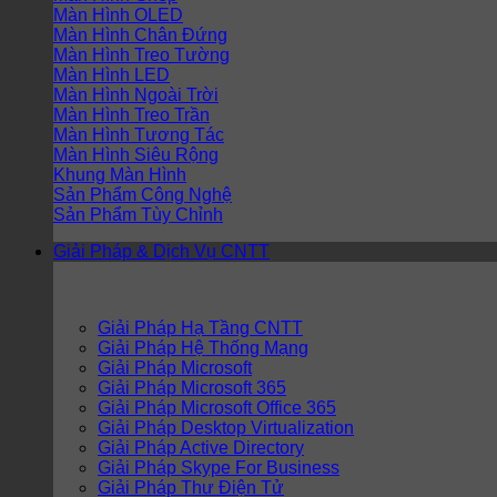
Màn Hình OLED
Màn Hình Chân Đứng
Màn Hình Treo Tường
Màn Hình LED
Màn Hình Ngoài Trời
Màn Hình Treo Trần
Màn Hình Tương Tác
Màn Hình Siêu Rộng
Khung Màn Hình
Sản Phẩm Công Nghệ
Sản Phẩm Tùy Chỉnh
Giải Pháp & Dịch Vụ CNTT
Giải Pháp Hạ Tầng CNTT
Giải Pháp Hệ Thống Mạng
Giải Pháp Microsoft
Giải Pháp Microsoft 365
Giải Pháp Microsoft Office 365
Giải Pháp Desktop Virtualization
Giải Pháp Active Directory
Giải Pháp Skype For Business
Giải Pháp Thư Điện Tử