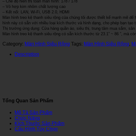
– Chế độ hiển thị toàn màn hình: 178 / 178
– Vỏ hợp kim nhôm chất lượng cao
– Kết nối: LAN, Wi-Fi, USB 2.0, HDMI
Màn hình treo kệ thanh siêu rộng của chúng tôi được thiết kế mạnh mẽ để 
hình này có sẵn với nhiều loại kích thước và hình dạng, cho phép bạn tạo
Thị trường ứng dụng: Cửa hàng quần áo, siêu thị, trung tâm mua sắm, sân b
Màn hình treo kệ thanh siêu rộng có sẵn kích thước từ 23.1” ~ 86 ”, mà c
Category:
Màn Hình Siêu Rộng
Tags:
Màn Hình Siêu Rộng
,
M
Description
Tổng Quan Sản Phẩm
Mô Tả Sản Phẩm
Chức Năng
Kích Thước Sản Phẩm
Cấu Hình Tùy Chọn