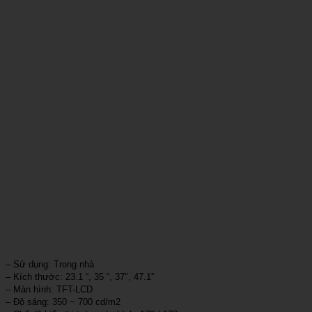
– Sử dụng: Trong nhà
– Kích thước: 23.1 “, 35 “, 37″, 47.1”
– Màn hình: TFT-LCD
– Độ sáng: 350 ~ 700 cd/m2