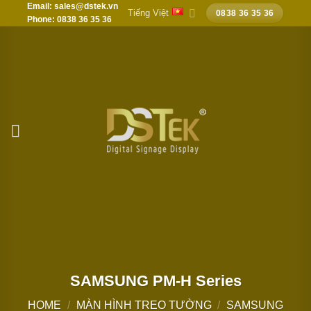
Email: sales@dstek.vn
Chuyển
Tiếng Việt
0838 36 35 36
Phone: 0838 36 35 36
đến
nội
dung
SAMSUNG PM-H Series
HOME
/
MÀN HÌNH TREO TƯỜNG
/
SAMSUNG