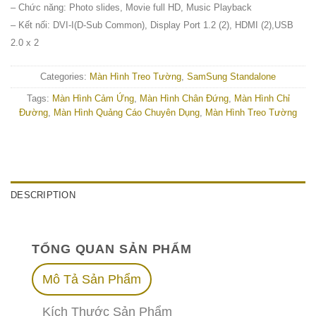
– Chức năng: Photo slides, Movie full HD, Music Playback
– Kết nối: DVI-I(D-Sub Common), Display Port 1.2 (2), HDMI (2),USB
2.0 x 2
Categories:
Màn Hình Treo Tường
,
SamSung Standalone
Tags:
Màn Hình Cảm Ứng
,
Màn Hình Chân Đứng
,
Màn Hình Chỉ
Đường
,
Màn Hình Quảng Cáo Chuyên Dụng
,
Màn Hình Treo Tường
DESCRIPTION
TỔNG QUAN SẢN PHẨM
Mô Tả Sản Phẩm
Kích Thước Sản Phẩm