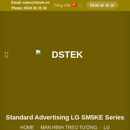
Email: sales@dstek.vn
Chuyển
Tiếng Việt
0838 36 35 36
Phone: 0838 36 35 36
đến
nội
dung
Standard Advertising LG SM5KE Series
HOME
/
MÀN HÌNH TREO TƯỜNG
/
LG