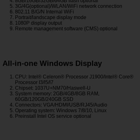
8GB/16GB/32GB/64GB flash optional
3G/4G(optional)/WLAN/WiFi network connection
802.11 B/G/N Internal WiFi
Portrait/landscape display mode
1080P display output
Remote management software (CMS) optional
All-in-one Windows Display
CPU: Intel® Celeron® Processor J1900/Intel® Core®
Processor I3/I5/I7
Chipset: 1037U+NM70/Haswell-U
System memory: 2GB/4GB/8GB RAM,
60GB/120GB/240GB SSD
Connectors: VGA/HDMI/USB/RJ45/Audio
Operating system: Windows 7/8/10, Linux
Preinstall Intel OS service optional