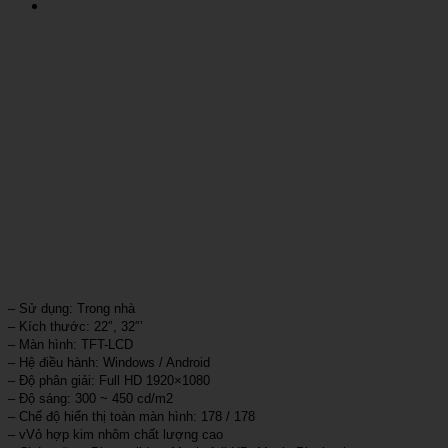
– Sử dụng: Trong nhà
– Kích thước: 22″, 32″’
– Màn hình: TFT-LCD
– Hệ điều hành: Windows / Android
– Độ phân giải: Full HD 1920×1080
– Độ sáng: 300 ~ 450 cd/m2
– Chế độ hiển thị toàn màn hình: 178 / 178
– vVỏ hợp kim nhôm chất lượng cao