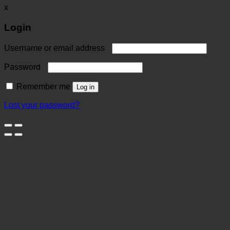
x
Login
Username or email address
Password
Remember me
Log in
Lost your password?