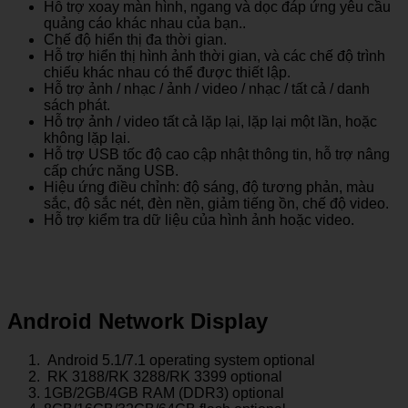
Hỗ trợ xoay màn hình, ngang và dọc đáp ứng yêu cầu
quảng cáo khác nhau của bạn..
Chế độ hiển thị đa thời gian.
Hỗ trợ hiển thị hình ảnh thời gian, và các chế độ trình
chiếu khác nhau có thể được thiết lập.
Hỗ trợ ảnh / nhạc / ảnh / video / nhạc / tất cả / danh
sách phát.
Hỗ trợ ảnh / video tất cả lặp lại, lặp lại một lần, hoặc
không lặp lại.
Hỗ trợ USB tốc độ cao cập nhật thông tin, hỗ trợ nâng
cấp chức năng USB.
Hiệu ứng điều chỉnh: độ sáng, độ tương phản, màu
sắc, độ sắc nét, đèn nền, giảm tiếng ồn, chế độ video.
Hỗ trợ kiểm tra dữ liệu của hình ảnh hoặc video.
Android Network Display
Android 5.1/7.1 operating system optional
RK 3188/RK 3288/RK 3399 optional
1GB/2GB/4GB RAM (DDR3) optional