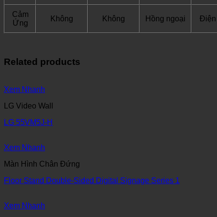
Cảm
Không
Không
Hồng ngoại
Điện
Ứng
Related products
Xem Nhanh
LG Video Wall
LG 55VM5J-H
Xem Nhanh
Màn Hình Chân Đứng
Floor Stand Double-Sided Digital Signage Series 1
Xem Nhanh