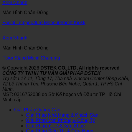
Xem Nhanh
Màn Hình Chân Đứng
Facial Temperature Measurement Kiosk
Xem Nhanh
Màn Hình Chân Đứng
Floor Stand Mobil Charging
© Copyright 2026
DSTEK CO.,LTD, All rights reserved
CÔNG TY TNHH TƯ VẤN GIẢI PHÁP DSTEK
Trụ sở: L17-11, Tầng 17, Tòa nhà Vincom Center Đồng Khởi,
72 Lê Thánh Tôn, Phường Bến Nghé, Quận 1, TP Hồ Chí
Minh.
MST: 0316752038 do Sở Kế hoạch và Đầu tư TP Hồ Chí
Minh cấp
Giải Pháp Quảng Cáo
Giải Pháp Nhà Hàng & Khách Sạn
Giải Pháp Văn Phòng & Công Ty
Giải Pháp Y Tế & Sức Khỏe
Giải Pháp Siêu Thị & Cửa Hàng