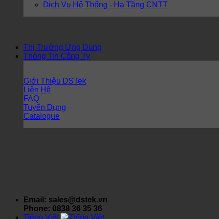
Dịch Vụ Hệ Thống - Hạ Tầng CNTT
Thị Trường Ứng Dụng
Thông Tin Công Ty
Giới Thiệu DSTek
Liên Hệ
FAQ
Tuyển Dụng
Catalogue
Email: sales@dstek.vn
Phone: 0838 36 35 36
Tiếng Việt