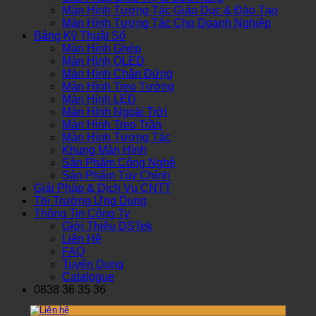
Màn Hình Tương Tác Giáo Dục & Đào Tạo
Màn Hình Tương Tác Cho Doanh Nghiệp
Bảng Kỹ Thuật Số
Màn Hình Ghép
Màn Hình OLED
Màn Hình Chân Đứng
Màn Hình Treo Tường
Màn Hình LED
Màn Hình Ngoài Trời
Màn Hình Treo Trần
Màn Hình Tương Tác
Khung Màn Hình
Sản Phẩm Công Nghệ
Sản Phẩm Tùy Chỉnh
Giải Pháp & Dịch Vụ CNTT
Thị Trường Ứng Dụng
Thông Tin Công Ty
Giới Thiệu DSTek
Liên Hệ
FAQ
Tuyển Dụng
Catalogue
0838 36 35 36