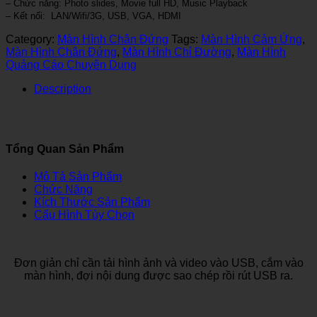
– Chức năng: Photo slides, Movie full HD, Music Playback
– Kết nối: LAN/Wifi/3G, USB, VGA, HDMI
Category:
Màn Hình Chân Đứng
Tags:
Màn Hình Cảm Ứng
,
Màn Hình Chân Đứng
,
Màn Hình Chỉ Đường
,
Màn Hình
Quảng Cáo Chuyên Dụng
Description
Tổng Quan Sản Phẩm
Mô Tả Sản Phẩm
Chức Năng
Kích Thước Sản Phẩm
Cấu Hình Tùy Chọn
Đơn giản chỉ cần tải hình ảnh và video vào USB, cắm vào
màn hình, đợi nội dung được sao chép rồi rút USB ra.