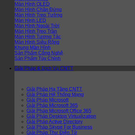
Màn Hình OLED
Màn Hình Chân Đứng
Màn Hình Treo Tường
Màn Hình LED
Màn Hình Ngoài Trời
Màn Hình Treo Trần
Màn Hình Tương Tác
Màn Hình Siêu Rộng
Khung Màn Hình
Sản Phẩm Công Nghệ
Sản Phẩm Tùy Chỉnh
Giải Pháp & Dịch Vụ CNTT
Giải Pháp Hạ Tầng CNTT
Giải Pháp Hệ Thống Mạng
Giải Pháp Microsoft
Giải Pháp Microsoft 365
Giải Pháp Microsoft Office 365
Giải Pháp Desktop Virtualization
Giải Pháp Active Directory
Giải Pháp Skype For Business
Giải Pháp Thư Điện Tử