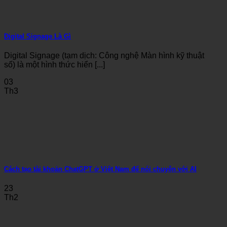
Digital Signage Là Gì
Digital Signage (tạm dịch: Công nghệ Màn hình kỹ thuật
số) là một hình thức hiển [...]
03
Th3
Cách tạo tài khoản ChatGPT ở Việt Nam để nói chuyện với AI
23
Th2