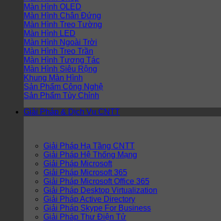
Màn Hình OLED
Màn Hình Chân Đứng
Màn Hình Treo Tường
Màn Hình LED
Màn Hình Ngoài Trời
Màn Hình Treo Trần
Màn Hình Tương Tác
Màn Hình Siêu Rộng
Khung Màn Hình
Sản Phẩm Công Nghệ
Sản Phẩm Tùy Chỉnh
Giải Pháp & Dịch Vụ CNTT
Giải Pháp Hạ Tầng CNTT
Giải Pháp Hệ Thống Mạng
Giải Pháp Microsoft
Giải Pháp Microsoft 365
Giải Pháp Microsoft Office 365
Giải Pháp Desktop Virtualization
Giải Pháp Active Directory
Giải Pháp Skype For Business
Giải Pháp Thư Điện Tử