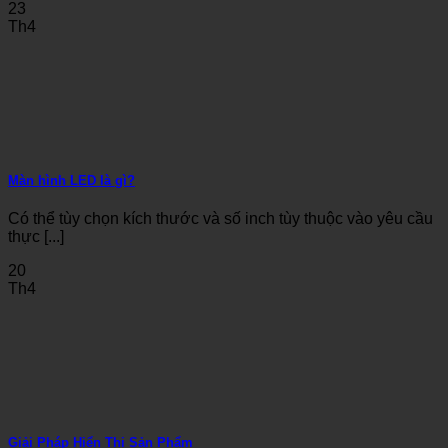
23
Th4
Màn hình LED là gì?
Có thể tùy chọn kích thước và số inch tùy thuộc vào yêu cầu
thực [...]
20
Th4
Giải Pháp Hiển Thị Sản Phẩm