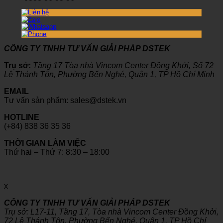
CÔNG TY TNHH TƯ VẤN GIẢI PHÁP DSTEK
Trụ sở:
Tầng 17 Tòa nhà Vincom Center Đồng Khởi, Số 72
Lê Thánh Tôn, Phường Bến Nghé, Quận 1, TP Hồ Chí Minh
EMAIL
Tư vấn sản phẩm: sales@dstek.vn
HOTLINE
(+84) 838 36 35 36
THỜI GIAN LÀM VIỆC
Thứ hai – Thứ 7: 8:30 – 18:00
x
CÔNG TY TNHH TƯ VẤN GIẢI PHÁP DSTEK
Trụ sở: L17-11, Tầng 17, Tòa nhà Vincom Center Đồng Khởi,
72 Lê Thánh Tôn, Phường Bến Nghé, Quận 1, TP Hồ Chí