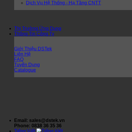
Dịch Vụ Hệ Thống - Hạ Tầng CNTT
Thị Trường Ứng Dụng
Thông Tin Công Ty
Giới Thiệu DSTek
Liên Hệ
FAQ
Tuyển Dụng
Catalogue
Email: sales@dstek.vn
Phone: 0838 36 35 36
Tiếng Việt