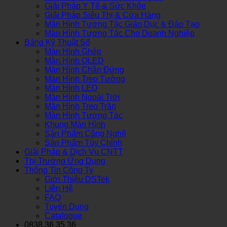
Giải Pháp Y Tế & Sức Khỏe
Giải Pháp Siêu Thị & Cửa Hàng
Màn Hình Tương Tác Giáo Dục & Đào Tạo
Màn Hình Tương Tác Cho Doanh Nghiệp
Bảng Kỹ Thuật Số
Màn Hình Ghép
Màn Hình OLED
Màn Hình Chân Đứng
Màn Hình Treo Tường
Màn Hình LED
Màn Hình Ngoài Trời
Màn Hình Treo Trần
Màn Hình Tương Tác
Khung Màn Hình
Sản Phẩm Công Nghệ
Sản Phẩm Tùy Chỉnh
Giải Pháp & Dịch Vụ CNTT
Thị Trường Ứng Dụng
Thông Tin Công Ty
Giới Thiệu DSTek
Liên Hệ
FAQ
Tuyển Dụng
Catalogue
0838 36 35 36