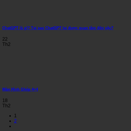
ChatGPT là gì? Tại sao ChatGPT lại được quan tâm đến vậy?
22
Th2
Màn Hình Ghép 4×4
18
Th2
1
2