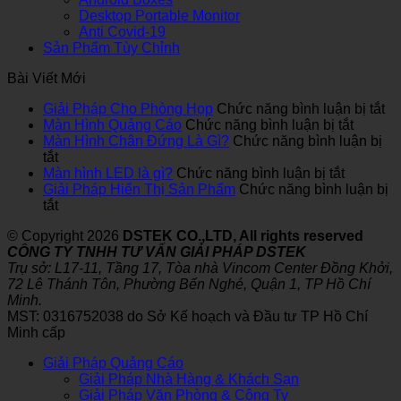
Desktop Portable Monitor
Anti Covid-19
Sản Phẩm Tùy Chỉnh
Bài Viết Mới
ở
Giải Pháp Cho Phòng Họp
Chức năng bình luận bị tắt
ở
Gi
Màn Hình Quảng Cáo
Chức năng bình luận bị tắt
Màn
Ph
Màn Hình Chân Đứng Là Gì?
Chức năng bình luận bị
ở
Hình
C
tắt
Màn
ở
Quảng
Ph
Màn hình LED là gì?
Chức năng bình luận bị tắt
Hình
Màn
Cáo
H
Giải Pháp Hiển Thị Sản Phẩm
Chức năng bình luận bị
Chân
ở
hình
tắt
Đứng
Giải
LED
© Copyright 2026
DSTEK CO.,LTD, All rights reserved
Là
Pháp
là
CÔNG TY TNHH TƯ VẤN GIẢI PHÁP DSTEK
Gì?
Hiển
gì?
Trụ sở: L17-11, Tầng 17, Tòa nhà Vincom Center Đồng Khởi,
Thị
72 Lê Thánh Tôn, Phường Bến Nghé, Quận 1, TP Hồ Chí
Sản
Minh.
Phẩm
MST: 0316752038 do Sở Kế hoạch và Đầu tư TP Hồ Chí
Minh cấp
Giải Pháp Quảng Cáo
Giải Pháp Nhà Hàng & Khách Sạn
Giải Pháp Văn Phòng & Công Ty