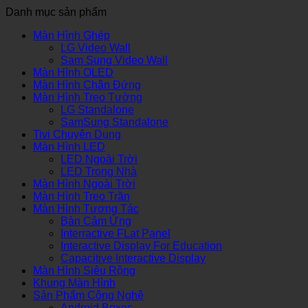
Danh mục sản phẩm
Màn Hình Ghép
LG Video Wall
Sam Sung Video Wall
Màn Hình OLED
Màn Hình Chân Đứng
Màn Hình Treo Tường
LG Standalone
SamSung Standalone
Tivi Chuyên Dụng
Màn Hình LED
LED Ngoài Trời
LED Trong Nhà
Màn Hình Ngoài Trời
Màn Hình Treo Trần
Màn Hình Tương Tác
Bàn Cảm Ứng
Interractive FLat Panel
Interactive Display For Education
Capacitive Interactive Display
Màn Hình Siêu Rộng
Khung Màn Hình
Sản Phẩm Công Nghệ
Android Boxes