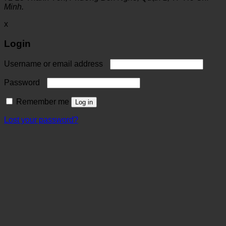
Minh.
x
Login
Username or email address
Password
Remember me
Log in
Lost your password?