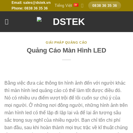
Email: sales@dstek.vn
Chuyển
Tiếng Việt
0838 36 35 36
Phone: 0838 36 35 36
đến
nội
dung
GIẢI PHÁP QUẢNG CÁO
Quảng Cáo Màn Hình LED
Bằng việc đưa các thông tin hình ảnh đến với người khác
thì màn hình led quảng cáo có thể làm tốt được điều đó.
Nó có nhiều ưu điểm vượt trội để lôi cuốn sự chú ý của
mọi người. Ở những nơi đông người, những hình ảnh trên
màn hình led có thể lặp đi lặp lại và để lại ấn tượng sâu
sắc trong suy nghĩ của nhiều người. Bạn chỉ tốn chi phí
ban đầu, sau khi hoàn thành mọi trục trặc về kĩ thuật chúng