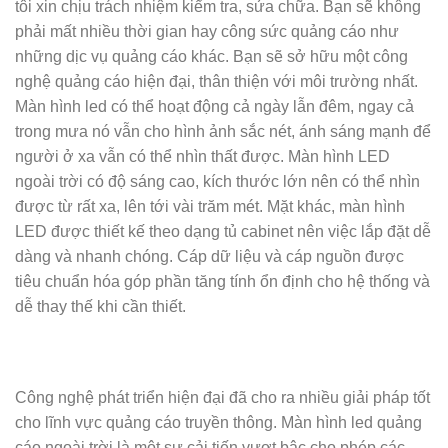
tôi xin chịu trách nhiệm kiểm tra, sửa chữa. Bạn sẽ không
phải mất nhiều thời gian hay công sức quảng cáo như
những dịc vụ quảng cáo khác. Bạn sẽ sở hữu một công
nghệ quảng cáo hiện đại, thân thiện với môi trường nhất.
Màn hình led có thể hoạt động cả ngày lẫn đêm, ngay cả
trong mưa nó vẫn cho hình ảnh sắc nét, ánh sáng mạnh để
người ở xa vẫn có thể nhìn thất được. Màn hình LED
ngoài trời có độ sáng cao, kích thước lớn nên có thể nhìn
được từ rất xa, lên tới vài trăm mét. Mặt khác, màn hình
LED được thiết kế theo dạng tủ cabinet nên việc lắp đặt dễ
dàng và nhanh chóng. Cáp dữ liệu và cáp nguồn được
tiêu chuẩn hóa góp phần tăng tính ổn định cho hệ thống và
dễ thay thế khi cần thiết.
Công nghệ phát triển hiện đại đã cho ra nhiều giải pháp tốt
cho lĩnh vực quảng cáo truyền thông. Màn hình led quảng
cáo ngoài trời là một sự cải tiến vượt bậc cho phép các