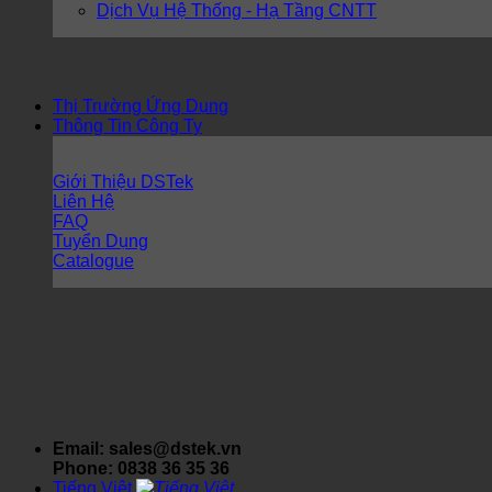
Dịch Vụ Hệ Thống - Hạ Tầng CNTT
Thị Trường Ứng Dụng
Thông Tin Công Ty
Giới Thiệu DSTek
Liên Hệ
FAQ
Tuyển Dụng
Catalogue
Email: sales@dstek.vn
Phone: 0838 36 35 36
Tiếng Việt