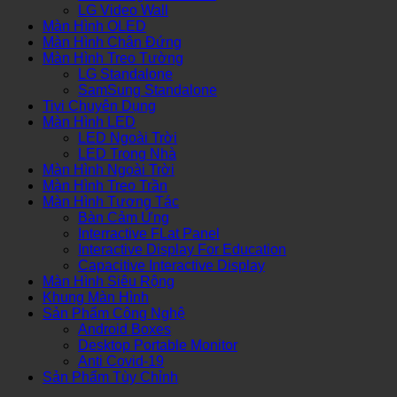
LG Video Wall
Màn Hình OLED
Màn Hình Chân Đứng
Màn Hình Treo Tường
LG Standalone
SamSung Standalone
Tivi Chuyên Dụng
Màn Hình LED
LED Ngoài Trời
LED Trong Nhà
Màn Hình Ngoài Trời
Màn Hình Treo Trần
Màn Hình Tương Tác
Bàn Cảm Ứng
Interractive FLat Panel
Interactive Display For Education
Capacitive Interactive Display
Màn Hình Siêu Rộng
Khung Màn Hình
Sản Phẩm Công Nghệ
Android Boxes
Desktop Portable Monitor
Anti Covid-19
Sản Phẩm Tùy Chỉnh