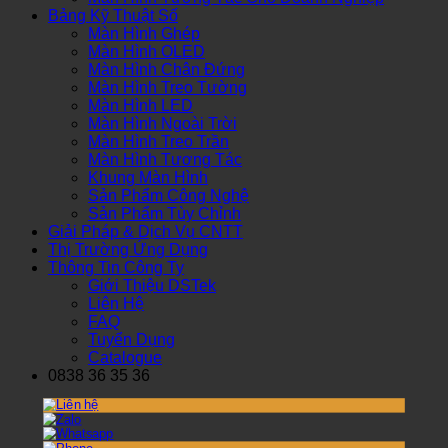
Bảng Kỹ Thuật Số
Màn Hình Ghép
Màn Hình OLED
Màn Hình Chân Đứng
Màn Hình Treo Tường
Màn Hình LED
Màn Hình Ngoài Trời
Màn Hình Treo Trần
Màn Hình Tương Tác
Khung Màn Hình
Sản Phẩm Công Nghệ
Sản Phẩm Tùy Chỉnh
Giải Pháp & Dịch Vụ CNTT
Thị Trường Ứng Dụng
Thông Tin Công Ty
Giới Thiệu DSTek
Liên Hệ
FAQ
Tuyển Dụng
Catalogue
0838 36 35 36