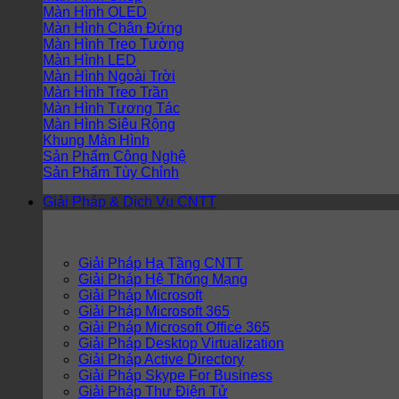
Màn Hình OLED
Màn Hình Chân Đứng
Màn Hình Treo Tường
Màn Hình LED
Màn Hình Ngoài Trời
Màn Hình Treo Trần
Màn Hình Tương Tác
Màn Hình Siêu Rộng
Khung Màn Hình
Sản Phẩm Công Nghệ
Sản Phẩm Tùy Chỉnh
Giải Pháp & Dịch Vụ CNTT
Giải Pháp Hạ Tầng CNTT
Giải Pháp Hệ Thống Mạng
Giải Pháp Microsoft
Giải Pháp Microsoft 365
Giải Pháp Microsoft Office 365
Giải Pháp Desktop Virtualization
Giải Pháp Active Directory
Giải Pháp Skype For Business
Giải Pháp Thư Điện Tử