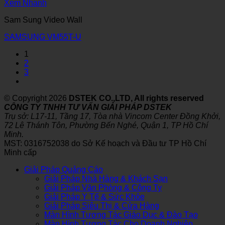
Xem Nhanh
Sam Sung Video Wall
SAMSUNG VM55T-U
1
2
3
© Copyright 2026
DSTEK CO.,LTD, All rights reserved
CÔNG TY TNHH TƯ VẤN GIẢI PHÁP DSTEK
Trụ sở: L17-11, Tầng 17, Tòa nhà Vincom Center Đồng Khởi,
72 Lê Thánh Tôn, Phường Bến Nghé, Quận 1, TP Hồ Chí
Minh.
MST: 0316752038 do Sở Kế hoạch và Đầu tư TP Hồ Chí
Minh cấp
Giải Pháp Quảng Cáo
Giải Pháp Nhà Hàng & Khách Sạn
Giải Pháp Văn Phòng & Công Ty
Giải Pháp Y Tế & Sức Khỏe
Giải Pháp Siêu Thị & Cửa Hàng
Màn Hình Tương Tác Giáo Dục & Đào Tạo
Màn Hình Tương Tác Cho Doanh Nghiệp