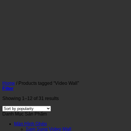
Home
/
Products tagged “Video Wall”
Filter
Showing 1–12 of 31 results
Danh Mục Sản Phẩm
Màn Hình Ghép
Sam Sung Video Wall