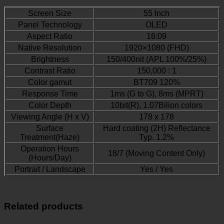
Screen Size
55 Inch
Panel Technology
OLED
Aspect Ratio
16:09
Native Resolution
1920×1080 (FHD)
Brightness
150/400nit (APL 100%/25%)
Contrast Ratio
150,000 : 1
Color gamut
BT709 120%
Response Time
1ms (G to G), 8ms (MPRT)
Color Depth
10bit(R), 1.07Bilion colors
Viewing Angle (H x V)
178 x 178
Surface
Hard coating (2H) Reflectance
Treatment(Haze)
Typ. 1.2%
Operation Hours
18/7 (Moving Content Only)
(Hours/Day)
Portrait / Landscape
Yes / Yes
Related products