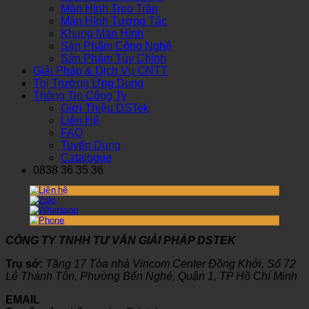
Màn Hình Treo Trần
Màn Hình Tương Tác
Khung Màn Hình
Sản Phẩm Công Nghệ
Sản Phẩm Tùy Chỉnh
Giải Pháp & Dịch Vụ CNTT
Thị Trường Ứng Dụng
Thông Tin Công Ty
Giới Thiệu DSTek
Liên Hệ
FAQ
Tuyển Dụng
Catalogue
0838 36 35 36
CÔNG TY TNHH TƯ VẤN GIẢI PHÁP DSTEK
Trụ sở:
Tầng 17 Tòa nhà Vincom Center Đồng Khởi, Số 72
Lê Thánh Tôn, Phường Bến Nghé, Quận 1, TP Hồ Chí Minh
EMAIL