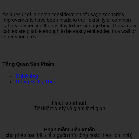
As a result of in-depth consideration of usage scenarios,
improvements have been made to the flexibility of common
cables connecting the display to the signage box. These new
cables are pliable enough to be easily embedded in a wall or
other structures.
Tổng Quan Sản Phẩm
Tính Năng
Thông Số Kỹ Thuật
Thiết lập nhanh
Tiết kiệm xử lý và giảm thời gian
Phần mềm điều khiển
cho phép bạn bật / tắt nguồn thủ công hoặc theo lịch trình).