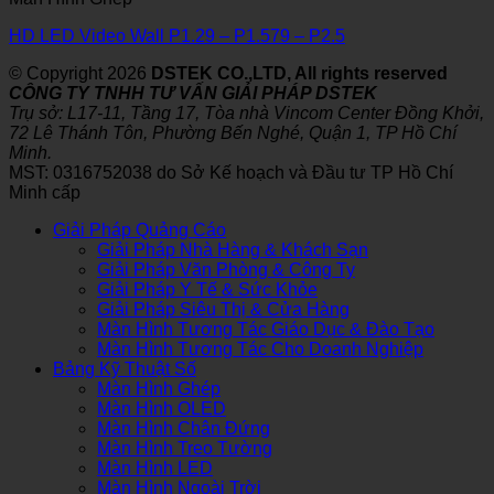
HD LED Video Wall P1.29 – P1.579 – P2.5
© Copyright 2026
DSTEK CO.,LTD, All rights reserved
CÔNG TY TNHH TƯ VẤN GIẢI PHÁP DSTEK
Trụ sở: L17-11, Tầng 17, Tòa nhà Vincom Center Đồng Khởi,
72 Lê Thánh Tôn, Phường Bến Nghé, Quận 1, TP Hồ Chí
Minh.
MST: 0316752038 do Sở Kế hoạch và Đầu tư TP Hồ Chí
Minh cấp
Giải Pháp Quảng Cáo
Giải Pháp Nhà Hàng & Khách Sạn
Giải Pháp Văn Phòng & Công Ty
Giải Pháp Y Tế & Sức Khỏe
Giải Pháp Siêu Thị & Cửa Hàng
Màn Hình Tương Tác Giáo Dục & Đào Tạo
Màn Hình Tương Tác Cho Doanh Nghiệp
Bảng Kỹ Thuật Số
Màn Hình Ghép
Màn Hình OLED
Màn Hình Chân Đứng
Màn Hình Treo Tường
Màn Hình LED
Màn Hình Ngoài Trời