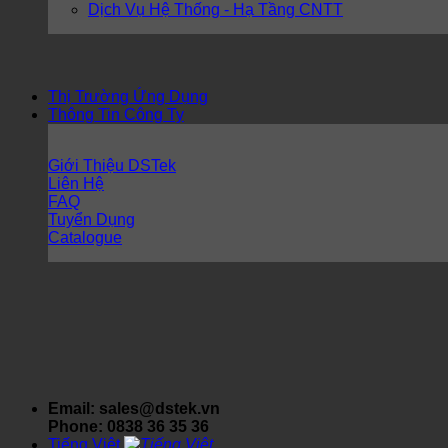
Dịch Vụ Hệ Thống - Hạ Tầng CNTT
Thị Trường Ứng Dụng
Thông Tin Công Ty
Giới Thiệu DSTek
Liên Hệ
FAQ
Tuyển Dụng
Catalogue
Email: sales@dstek.vn
Phone: 0838 36 35 36
Tiếng Việt