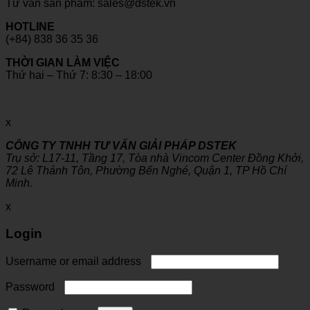
Tư vấn sản phẩm: sales@dstek.vn
HOTLINE
(+84) 838 36 35 36
THỜI GIAN LÀM VIỆC
Thứ hai – Thứ 7: 8:30 – 18:00
x
CÔNG TY TNHH TƯ VẤN GIẢI PHÁP DSTEK
Trụ sở: L17-11, Tầng 17, Tòa nhà Vincom Center Đồng Khởi,
72 Lê Thánh Tôn, Phường Bến Nghé, Quận 1, TP Hồ Chí
Minh.
x
Login
Username or email address
Password