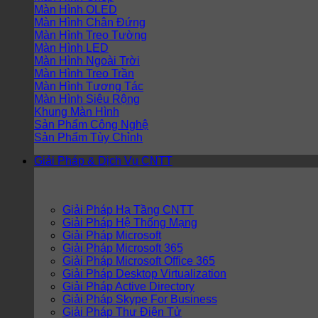
Màn Hình OLED
Màn Hình Chân Đứng
Màn Hình Treo Tường
Màn Hình LED
Màn Hình Ngoài Trời
Màn Hình Treo Trần
Màn Hình Tương Tác
Màn Hình Siêu Rộng
Khung Màn Hình
Sản Phẩm Công Nghệ
Sản Phẩm Tùy Chỉnh
Giải Pháp & Dịch Vụ CNTT
Giải Pháp Hạ Tầng CNTT
Giải Pháp Hệ Thống Mạng
Giải Pháp Microsoft
Giải Pháp Microsoft 365
Giải Pháp Microsoft Office 365
Giải Pháp Desktop Virtualization
Giải Pháp Active Directory
Giải Pháp Skype For Business
Giải Pháp Thư Điện Tử