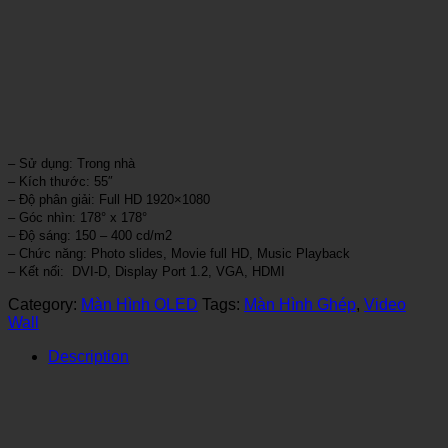
– Sử dụng: Trong nhà
– Kích thước: 55″
– Độ phân giải: Full HD 1920×1080
– Góc nhìn: 178° x 178°
– Độ sáng: 150 – 400 cd/m2
– Chức năng: Photo slides, Movie full HD, Music Playback
– Kết nối: DVI-D, Display Port 1.2, VGA, HDMI
Category:
Màn Hình OLED
Tags:
Màn Hình Ghép
,
Video
Wall
Description