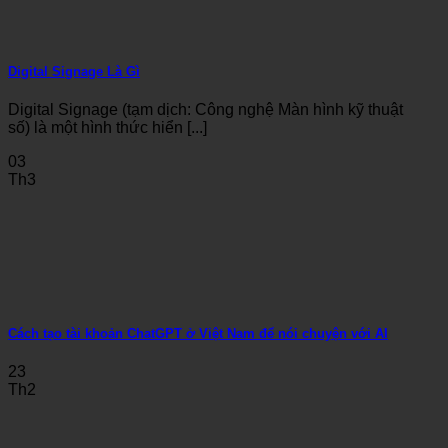
Digital Signage Là Gì
Digital Signage (tạm dịch: Công nghệ Màn hình kỹ thuật
số) là một hình thức hiển [...]
03
Th3
Cách tạo tài khoản ChatGPT ở Việt Nam để nói chuyện với AI
23
Th2