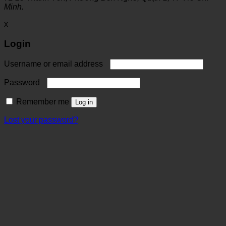
Minh.
x
Login
Username or email address
Password
Remember me
Log in
Lost your password?