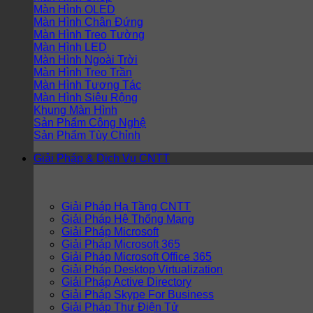
Màn Hình OLED
Màn Hình Chân Đứng
Màn Hình Treo Tường
Màn Hình LED
Màn Hình Ngoài Trời
Màn Hình Treo Trần
Màn Hình Tương Tác
Màn Hình Siêu Rộng
Khung Màn Hình
Sản Phẩm Công Nghệ
Sản Phẩm Tùy Chỉnh
Giải Pháp & Dịch Vụ CNTT
Giải Pháp Hạ Tầng CNTT
Giải Pháp Hệ Thống Mạng
Giải Pháp Microsoft
Giải Pháp Microsoft 365
Giải Pháp Microsoft Office 365
Giải Pháp Desktop Virtualization
Giải Pháp Active Directory
Giải Pháp Skype For Business
Giải Pháp Thư Điện Tử