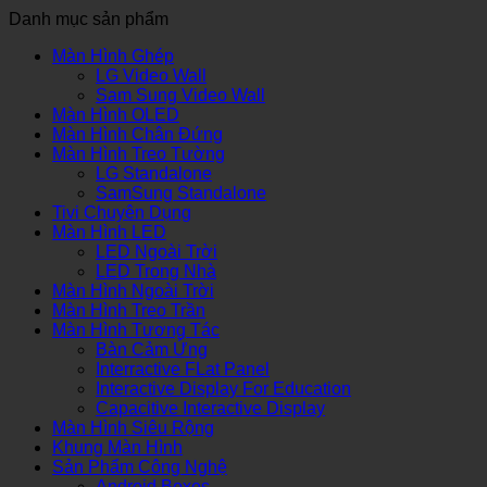
Danh mục sản phẩm
Màn Hình Ghép
LG Video Wall
Sam Sung Video Wall
Màn Hình OLED
Màn Hình Chân Đứng
Màn Hình Treo Tường
LG Standalone
SamSung Standalone
Tivi Chuyên Dụng
Màn Hình LED
LED Ngoài Trời
LED Trong Nhà
Màn Hình Ngoài Trời
Màn Hình Treo Trần
Màn Hình Tương Tác
Bàn Cảm Ứng
Interractive FLat Panel
Interactive Display For Education
Capacitive Interactive Display
Màn Hình Siêu Rộng
Khung Màn Hình
Sản Phẩm Công Nghệ
Android Boxes