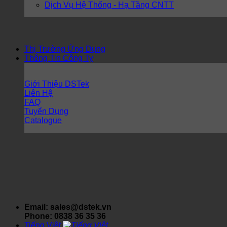
Dịch Vụ Hệ Thống - Hạ Tầng CNTT
Thị Trường Ứng Dụng
Thông Tin Công Ty
Giới Thiệu DSTek
Liên Hệ
FAQ
Tuyển Dụng
Catalogue
Email: sales@dstek.vn
Phone: 0838 36 35 36
Tiếng Việt