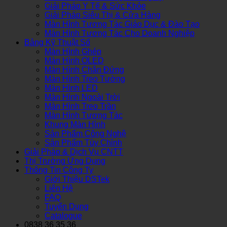
Giải Pháp Y Tế & Sức Khỏe
Giải Pháp Siêu Thị & Cửa Hàng
Màn Hình Tương Tác Giáo Dục & Đào Tạo
Màn Hình Tương Tác Cho Doanh Nghiệp
Bảng Kỹ Thuật Số
Màn Hình Ghép
Màn Hình OLED
Màn Hình Chân Đứng
Màn Hình Treo Tường
Màn Hình LED
Màn Hình Ngoài Trời
Màn Hình Treo Trần
Màn Hình Tương Tác
Khung Màn Hình
Sản Phẩm Công Nghệ
Sản Phẩm Tùy Chỉnh
Giải Pháp & Dịch Vụ CNTT
Thị Trường Ứng Dụng
Thông Tin Công Ty
Giới Thiệu DSTek
Liên Hệ
FAQ
Tuyển Dụng
Catalogue
0838 36 35 36