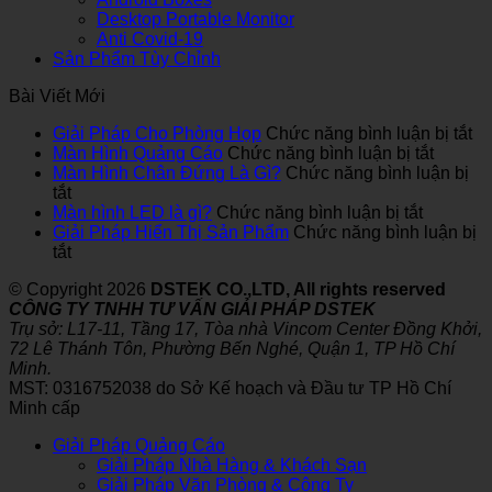
Desktop Portable Monitor
Anti Covid-19
Sản Phẩm Tùy Chỉnh
Bài Viết Mới
ở
Giải Pháp Cho Phòng Họp
Chức năng bình luận bị tắt
ở
Gi
Màn Hình Quảng Cáo
Chức năng bình luận bị tắt
Màn
Ph
Màn Hình Chân Đứng Là Gì?
Chức năng bình luận bị
ở
Hình
C
tắt
Màn
ở
Quảng
Ph
Màn hình LED là gì?
Chức năng bình luận bị tắt
Hình
Màn
Cáo
H
Giải Pháp Hiển Thị Sản Phẩm
Chức năng bình luận bị
Chân
ở
hình
tắt
Đứng
Giải
LED
© Copyright 2026
DSTEK CO.,LTD, All rights reserved
Là
Pháp
là
CÔNG TY TNHH TƯ VẤN GIẢI PHÁP DSTEK
Gì?
Hiển
gì?
Trụ sở: L17-11, Tầng 17, Tòa nhà Vincom Center Đồng Khởi,
Thị
72 Lê Thánh Tôn, Phường Bến Nghé, Quận 1, TP Hồ Chí
Sản
Minh.
Phẩm
MST: 0316752038 do Sở Kế hoạch và Đầu tư TP Hồ Chí
Minh cấp
Giải Pháp Quảng Cáo
Giải Pháp Nhà Hàng & Khách Sạn
Giải Pháp Văn Phòng & Công Ty