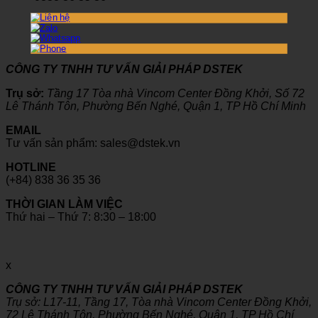
CÔNG TY TNHH TƯ VẤN GIẢI PHÁP DSTEK
Trụ sở:
Tầng 17 Tòa nhà Vincom Center Đồng Khởi, Số 72
Lê Thánh Tôn, Phường Bến Nghé, Quận 1, TP Hồ Chí Minh
EMAIL
Tư vấn sản phẩm: sales@dstek.vn
HOTLINE
(+84) 838 36 35 36
THỜI GIAN LÀM VIỆC
Thứ hai – Thứ 7: 8:30 – 18:00
x
CÔNG TY TNHH TƯ VẤN GIẢI PHÁP DSTEK
Trụ sở: L17-11, Tầng 17, Tòa nhà Vincom Center Đồng Khởi,
72 Lê Thánh Tôn, Phường Bến Nghé, Quận 1, TP Hồ Chí