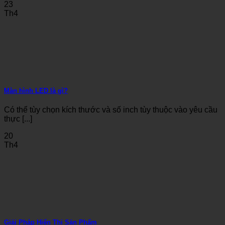
23
Th4
Màn hình LED là gì?
Có thể tùy chọn kích thước và số inch tùy thuộc vào yêu cầu
thực [...]
20
Th4
Giải Pháp Hiển Thị Sản Phẩm