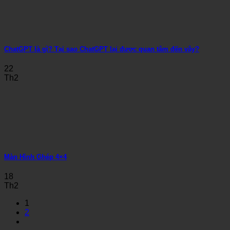
ChatGPT là gì? Tại sao ChatGPT lại được quan tâm đến vậy?
22
Th2
Màn Hình Ghép 4×4
18
Th2
1
2