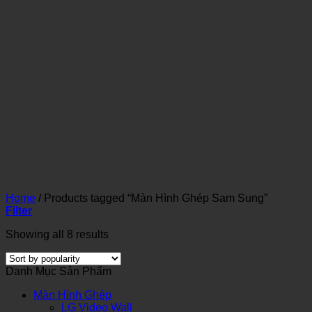
Home
/
Products tagged “Màn Hình Ghép Sam Sung”
Filter
Showing all 8 results
Danh Mục Sản Phẩm
Màn Hình Ghép
LG Video Wall