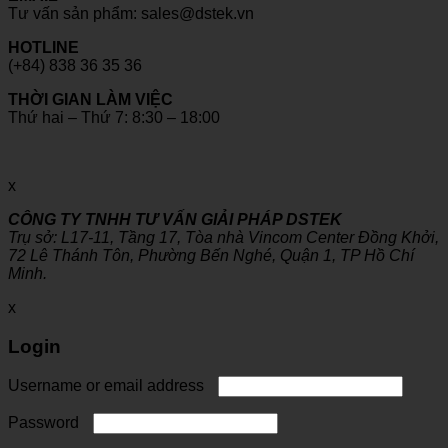
Tư vấn sản phẩm: sales@dstek.vn
HOTLINE
(+84) 838 36 35 36
THỜI GIAN LÀM VIỆC
Thứ hai – Thứ 7: 8:30 – 18:00
x
CÔNG TY TNHH TƯ VẤN GIẢI PHÁP DSTEK
Trụ sở: L17-11, Tầng 17, Tòa nhà Vincom Center Đồng Khởi,
72 Lê Thánh Tôn, Phường Bến Nghé, Quận 1, TP Hồ Chí
Minh.
x
Login
Username or email address
Password