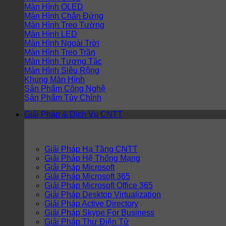
Màn Hình OLED
Màn Hình Chân Đứng
Màn Hình Treo Tường
Màn Hình LED
Màn Hình Ngoài Trời
Màn Hình Treo Trần
Màn Hình Tương Tác
Màn Hình Siêu Rộng
Khung Màn Hình
Sản Phẩm Công Nghệ
Sản Phẩm Tùy Chỉnh
Giải Pháp & Dịch Vụ CNTT
Giải Pháp Hạ Tầng CNTT
Giải Pháp Hệ Thống Mạng
Giải Pháp Microsoft
Giải Pháp Microsoft 365
Giải Pháp Microsoft Office 365
Giải Pháp Desktop Virtualization
Giải Pháp Active Directory
Giải Pháp Skype For Business
Giải Pháp Thư Điện Tử