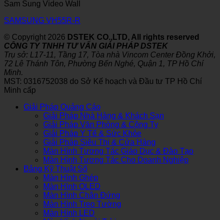
Sam Sung Video Wall
SAMSUNG VH55R-R
© Copyright 2026
DSTEK CO.,LTD, All rights reserved
CÔNG TY TNHH TƯ VẤN GIẢI PHÁP DSTEK
Trụ sở: L17-11, Tầng 17, Tòa nhà Vincom Center Đồng Khởi,
72 Lê Thánh Tôn, Phường Bến Nghé, Quận 1, TP Hồ Chí
Minh.
MST: 0316752038 do Sở Kế hoạch và Đầu tư TP Hồ Chí
Minh cấp
Giải Pháp Quảng Cáo
Giải Pháp Nhà Hàng & Khách Sạn
Giải Pháp Văn Phòng & Công Ty
Giải Pháp Y Tế & Sức Khỏe
Giải Pháp Siêu Thị & Cửa Hàng
Màn Hình Tương Tác Giáo Dục & Đào Tạo
Màn Hình Tương Tác Cho Doanh Nghiệp
Bảng Kỹ Thuật Số
Màn Hình Ghép
Màn Hình OLED
Màn Hình Chân Đứng
Màn Hình Treo Tường
Màn Hình LED