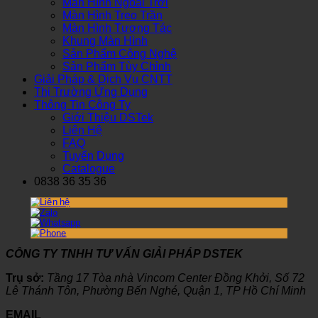
Màn Hình Ngoài Trời
Màn Hình Treo Trần
Màn Hình Tương Tác
Khung Màn Hình
Sản Phẩm Công Nghệ
Sản Phẩm Tùy Chỉnh
Giải Pháp & Dịch Vụ CNTT
Thị Trường Ứng Dụng
Thông Tin Công Ty
Giới Thiệu DSTek
Liên Hệ
FAQ
Tuyển Dụng
Catalogue
0838 36 35 36
CÔNG TY TNHH TƯ VẤN GIẢI PHÁP DSTEK
Trụ sở:
Tầng 17 Tòa nhà Vincom Center Đồng Khởi, Số 72
Lê Thánh Tôn, Phường Bến Nghé, Quận 1, TP Hồ Chí Minh
EMAIL