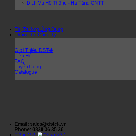
Dịch Vụ Hệ Thống - Hạ Tầng CNTT
Thị Trường Ứng Dụng
Thông Tin Công Ty
Giới Thiệu DSTek
Liên Hệ
FAQ
Tuyển Dụng
Catalogue
Email: sales@dstek.vn
Phone: 0838 36 35 36
Tiếng Việt