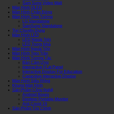
Sam Sung Video Wall
Màn Hình OLED
Màn Hình Chân Đứng
Màn Hình Treo Tường
LG Standalone
SamSung Standalone
Tivi Chuyên Dụng
Màn Hình LED
LED Ngoài Trời
LED Trong Nhà
Màn Hình Ngoài Trời
Màn Hình Treo Trần
Màn Hình Tương Tác
Bàn Cảm Ứng
Interractive FLat Panel
Interactive Display For Education
Capacitive Interactive Display
Màn Hình Siêu Rộng
Khung Màn Hình
Sản Phẩm Công Nghệ
Android Boxes
Desktop Portable Monitor
Anti Covid-19
Sản Phẩm Tùy Chỉnh