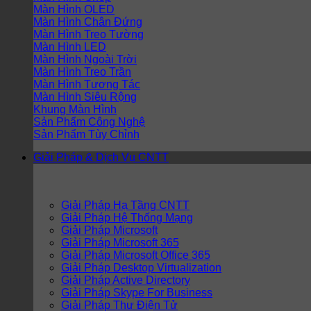
Màn Hình OLED
Màn Hình Chân Đứng
Màn Hình Treo Tường
Màn Hình LED
Màn Hình Ngoài Trời
Màn Hình Treo Trần
Màn Hình Tương Tác
Màn Hình Siêu Rộng
Khung Màn Hình
Sản Phẩm Công Nghệ
Sản Phẩm Tùy Chỉnh
Giải Pháp & Dịch Vụ CNTT
Giải Pháp Hạ Tầng CNTT
Giải Pháp Hệ Thống Mạng
Giải Pháp Microsoft
Giải Pháp Microsoft 365
Giải Pháp Microsoft Office 365
Giải Pháp Desktop Virtualization
Giải Pháp Active Directory
Giải Pháp Skype For Business
Giải Pháp Thư Điện Tử