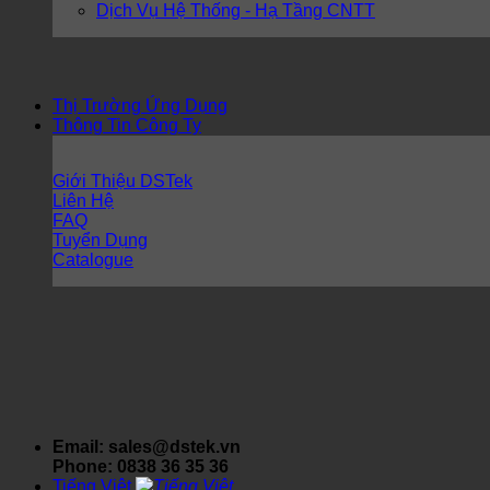
Dịch Vụ Hệ Thống - Hạ Tầng CNTT
Thị Trường Ứng Dụng
Thông Tin Công Ty
Giới Thiệu DSTek
Liên Hệ
FAQ
Tuyển Dụng
Catalogue
Email: sales@dstek.vn
Phone: 0838 36 35 36
Tiếng Việt