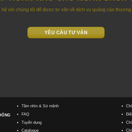
 hệ với chúng tôi để được tư vấn về dịch vụ quảng cáo thương
YÊU CẦU TƯ VẤN
Tầm nhìn & Sứ mệnh
Chí
FAQ
Điề
THỐNG
Tuyển dụng
Chí
Catalogue
Chí