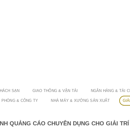
KHÁCH SẠN
GIAO THÔNG & VẬN TẢI
NGÂN HÀNG & TÀI C
 PHÒNG & CÔNG TY
NHÀ MÁY & XƯỞNG SẢN XUẤT
GIẢ
ÌNH QUẢNG CÁO CHUYÊN DỤNG CHO GIẢI TRÍ 