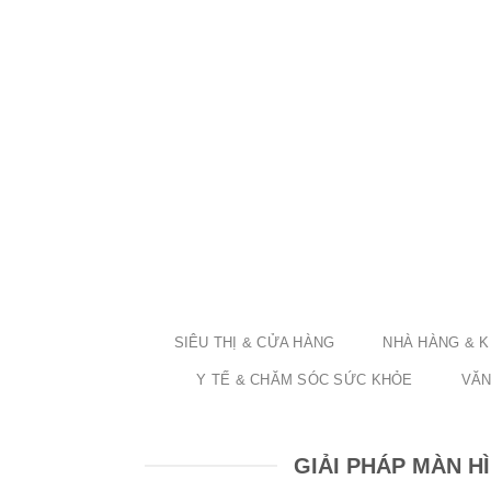
SIÊU THỊ & CỬA HÀNG
NHÀ HÀNG & 
Y TẾ & CHĂM SÓC SỨC KHỎE
VĂN
GIẢI PHÁP MÀN H