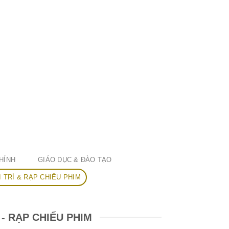
HÍNH
GIÁO DỤC & ĐÀO TẠO
I TRÍ & RẠP CHIẾU PHIM
- RẠP CHIẾU PHIM