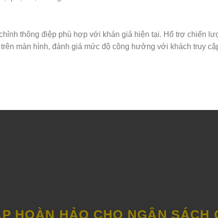
 chỉnh thông điệp phù hợp với khán giả hiện tại. Hổ trợ chiến lư
 trên màn hình, đánh giá mức độ cộng hưởng với khách truy cập
HÁP HOÀN HẢO CHO NGÂN SÁCH