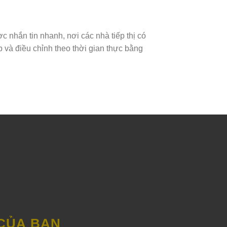
ợc nhắn tin nhanh, nơi các nhà tiếp thị có
 và điều chỉnh theo thời gian thực bằng
 CỦA BẠN