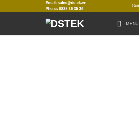
Email: sales@dstek.vn
Chuyển
Giả
Phone: 0838 36 35 36
đến
nội
MENU
dung