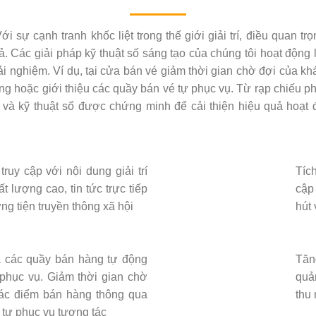
i sự cạnh tranh khốc liệt trong thế giới giải trí, điều quan t
uả. Các giải pháp kỹ thuật số sáng tạo của chúng tôi hoạt độn
trải nghiệm. Ví dụ, tại cửa bán vé giảm thời gian chờ đợi của
ung hoặc giới thiệu các quầy bán vé tự phục vụ. Từ rạp chiếu phi
g và kỹ thuật số được chứng minh để cải thiện hiệu quả hoạt 
ruy cập với nội dung giải trí
Tíc
t lượng cao, tin tức trực tiếp
cập 
ng tiện truyền thông xã hội
hút
 các quầy bán hàng tự động
Tăn
 phục vụ. Giảm thời gian chờ
quả
 các điểm bán hàng thông qua
thu
g tự phục vụ tương tác