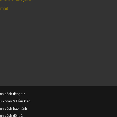
 mại!
nh sách riêng tư
u khoản & Điều kiện
nh sách bảo hành
nh sách đổi trả