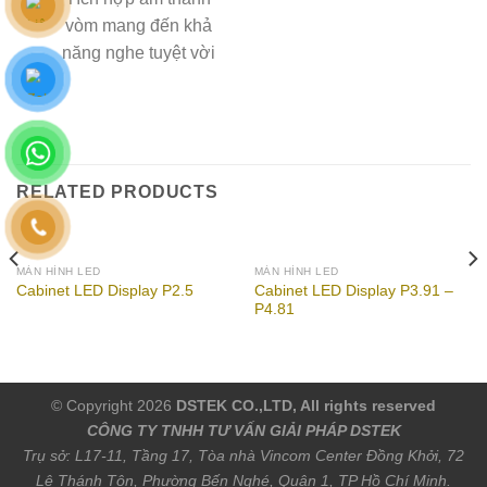
vòm mang đến khả
năng nghe tuyệt vời
RELATED PRODUCTS
MÀN HÌNH LED
MÀN HÌNH LED
Cabinet LED Display P3.91 –
Cabinet LED Display P2.5
P4.81
© Copyright 2026
DSTEK CO.,LTD, All rights reserved
CÔNG TY TNHH TƯ VẤN GIẢI PHÁP DSTEK
Trụ sở: L17-11, Tầng 17, Tòa nhà Vincom Center Đồng Khởi, 72
Lê Thánh Tôn, Phường Bến Nghé, Quận 1, TP Hồ Chí Minh.