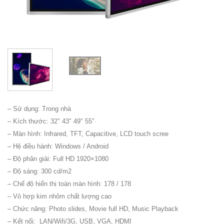
– Sử dụng: Trong nhà
– Kích thước: 32″ 43″ 49″ 55″
– Màn hình: Infrared, TFT, Capacitive, LCD touch scree
– Hệ điều hành: Windows / Android
– Độ phân giải: Full HD 1920×1080
– Độ sáng: 300 cd/m2
– Chế độ hiển thị toàn màn hình: 178 / 178
– Vỏ hợp kim nhôm chất lượng cao
– Chức năng: Photo slides, Movie full HD, Music Playback
– Kết nối: LAN/Wifi/3G, USB, VGA, HDMI