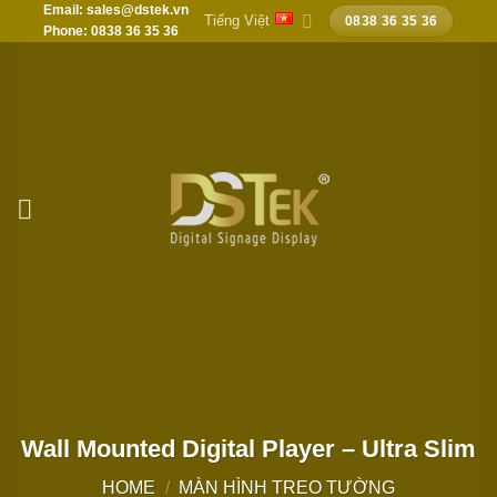
Email: sales@dstek.vn
Chuyển
Tiếng Việt
0838 36 35 36
Phone: 0838 36 35 36
đến
nội
dung
Wall Mounted Digital Player – Ultra Slim
HOME
/
MÀN HÌNH TREO TƯỜNG