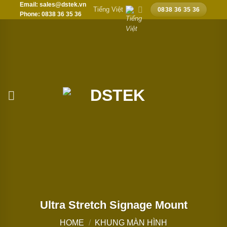
Email: sales@dstek.vn
Chuyển
Tiếng Việt
0838 36 35 36
Phone: 0838 36 35 36
đến
nội
dung
Ultra Stretch Signage Mount
HOME
/
KHUNG MÀN HÌNH