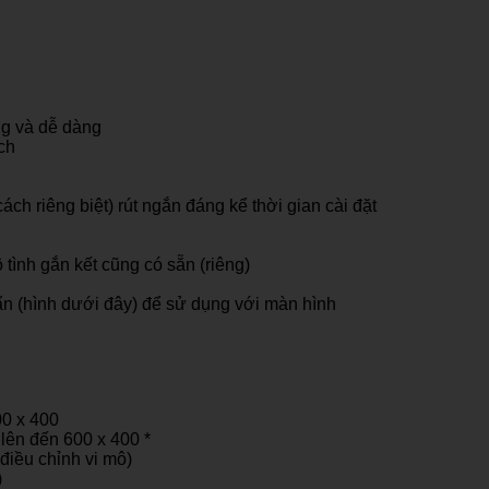
ng và dễ dàng
ch
ch riêng biệt) rút ngắn đáng kể thời gian cài đặt
tình gắn kết cũng có sẵn (riêng)
ẩn (hình dưới đây) để sử dụng với màn hình
00 x 400
lên đến 600 x 400 *
điều chỉnh vi mô)
)