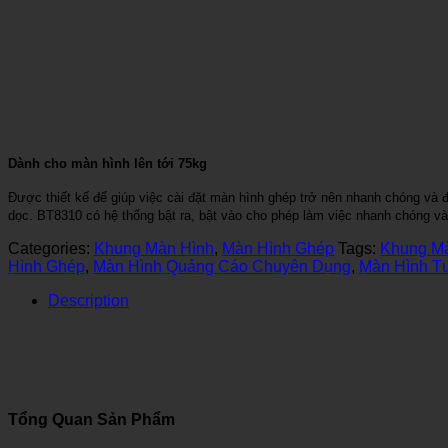
Dành cho màn hình lên tới 75kg
Được thiết kế để giúp việc cài đặt màn hình ghép trở nên nhanh chóng và 
dọc. BT8310 có hệ thống bật ra, bật vào cho phép làm việc nhanh chóng v
Categories:
Khung Màn Hình
,
Màn Hình Ghép
Tags:
Khung M
Hình Ghép
,
Màn Hình Quảng Cáo Chuyên Dụng
,
Màn Hình T
Description
Tổng Quan Sản Phẩm