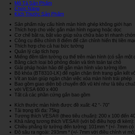
Mô Tả Sản Phẩm
Chức Năng
Kích Thước Sản Phẩm
Sản phẩm này cấu hình màn hình ghép không giới hạn
Thích hợp cho việc gắn màn hình ngang hoặc dọc
Cơ chế bật ra, bật vào giúp sửa chữa bảo trì nhanh chó
Công cụ điều chỉnh 8 điểm để căn chỉnh hiển thị liền mạ
Thích hợp cho cả hai bức tường
Quản lý cáp tích hợp
Miếng đệm tấm tường cụ thể trên màn hình (có sẵn một cá
Bằng cách loại bỏ phỏng đoán và tính toán tại chỗ
Giải pháp hoàn hảo để gắn màn hình vào tường lõm
Bộ khóa (BT8310-LK) để ngăn chặn tình trạng gắn kết vô 
Vít an toàn giúp ngăn chặn việc xóa màn hình trái phép
Bao gồm giao diện bộ chuyển đổi vũ khí như là tiêu chu
với VESA 600 x 400
Tất cả các phần cứng gắn bao gồm
Kích thước màn hình được đề xuất: 42 “- 70”
Tải trọng tối đa: 75kg
Tương thích VESA® (theo tiêu chuẩn): 200 x 100 đến 4
Khả năng tương thích VESA® (với bộ điều hợp đi kèm): 
Chiều phẳng từ tường đến tường: 101mm * (+/- 7mm có 
Độ sâu ra ngoài: 293mm * (+/- 7mm với điều chỉnh vi mô