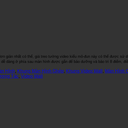
đơn giản nhất có thể, giá treo tường video kiểu mô-đun này có thể được sử 
à dễ dàng ở phía sau màn hình được gắn để bảo dưỡng và bảo trì 8 điểm, đi
àn Hình
,
Khung Màn Hình Ghép
,
Khung Video Wall
,
Màn Hình 
ương Tác
,
Video Wall