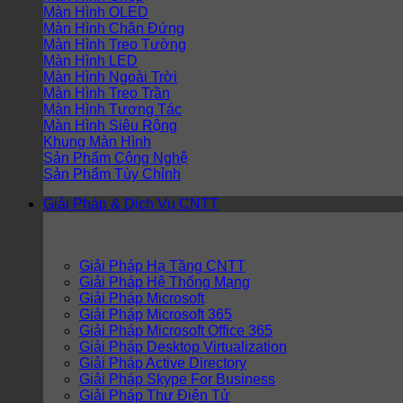
Màn Hình OLED
Màn Hình Chân Đứng
Màn Hình Treo Tường
Màn Hình LED
Màn Hình Ngoài Trời
Màn Hình Treo Trần
Màn Hình Tương Tác
Màn Hình Siêu Rộng
Khung Màn Hình
Sản Phẩm Công Nghệ
Sản Phẩm Tùy Chỉnh
Giải Pháp & Dịch Vụ CNTT
Giải Pháp Hạ Tầng CNTT
Giải Pháp Hệ Thống Mạng
Giải Pháp Microsoft
Giải Pháp Microsoft 365
Giải Pháp Microsoft Office 365
Giải Pháp Desktop Virtualization
Giải Pháp Active Directory
Giải Pháp Skype For Business
Giải Pháp Thư Điện Tử