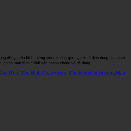
dụng để tạo cấu hình tường video không giới hạn ở cả định dạng ngang và
ều chỉnh màn hình chính xác nhanh chóng và dễ dàng.
Cảm Ứng
,
Màn Hình Chân Đứng
,
Màn Hình Chỉ Đường
,
Màn