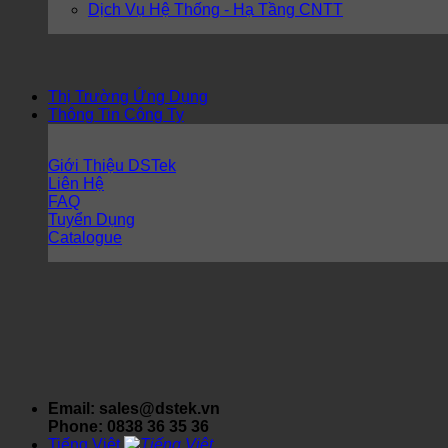
Dịch Vụ Hệ Thống - Hạ Tầng CNTT
Thị Trường Ứng Dụng
Thông Tin Công Ty
Giới Thiệu DSTek
Liên Hệ
FAQ
Tuyển Dụng
Catalogue
Email: sales@dstek.vn
Phone: 0838 36 35 36
Tiếng Việt