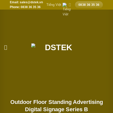
Email: sales@dstek.vn
Chuyển
Tiếng Việt
0838 36 35 36
Phone: 0838 36 35 36
đến
nội
dung
Outdoor Floor Standing Advertising
Digital Signage Series B