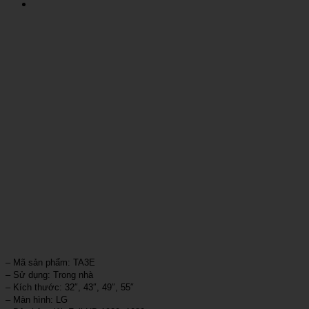
– Mã sản phẩm: TA3E
– Sử dụng: Trong nhà
– Kích thước: 32″, 43″, 49″, 55″
– Màn hình: LG