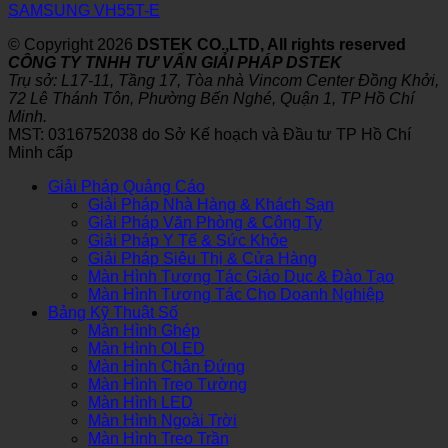
SAMSUNG VH55T-E
© Copyright 2026
DSTEK CO.,LTD, All rights reserved
CÔNG TY TNHH TƯ VẤN GIẢI PHÁP DSTEK
Trụ sở: L17-11, Tầng 17, Tòa nhà Vincom Center Đồng Khởi,
72 Lê Thánh Tôn, Phường Bến Nghé, Quận 1, TP Hồ Chí
Minh.
MST: 0316752038 do Sở Kế hoạch và Đầu tư TP Hồ Chí
Minh cấp
Giải Pháp Quảng Cáo
Giải Pháp Nhà Hàng & Khách Sạn
Giải Pháp Văn Phòng & Công Ty
Giải Pháp Y Tế & Sức Khỏe
Giải Pháp Siêu Thị & Cửa Hàng
Màn Hình Tương Tác Giáo Dục & Đào Tạo
Màn Hình Tương Tác Cho Doanh Nghiệp
Bảng Kỹ Thuật Số
Màn Hình Ghép
Màn Hình OLED
Màn Hình Chân Đứng
Màn Hình Treo Tường
Màn Hình LED
Màn Hình Ngoài Trời
Màn Hình Treo Trần