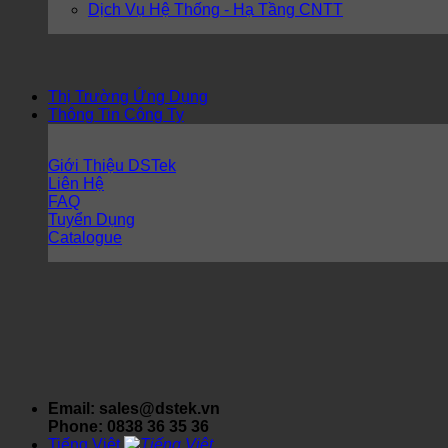
Dịch Vụ Hệ Thống - Hạ Tầng CNTT
Thị Trường Ứng Dụng
Thông Tin Công Ty
Giới Thiệu DSTek
Liên Hệ
FAQ
Tuyển Dụng
Catalogue
Email: sales@dstek.vn
Phone: 0838 36 35 36
Tiếng Việt