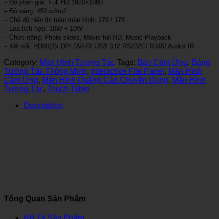
– Độ phân giải: Full HD 1920×1080
– Độ sáng: 450 cd/m2
– Chế độ hiển thị toàn màn hình: 178 / 178
– Loa tích hợp: 10W + 10W
– Chức năng: Photo slides, Movie full HD, Music Playback
– Kết nối: HDMI(3)/ DP/ DVI-D/ USB 3.0/ RS232C/ RJ45/ Audio/ IR
Category:
Màn Hình Tương Tác
Tags:
Bàn Cảm Ứng
,
Bảng
Tương Tác Thông Minh
,
Interactive Flat Panel
,
Màn Hình
Cảm Ứng
,
Màn Hình Quảng Cáo Chuyên Dụng
,
Màn Hình
Tương Tác
,
Touch Table
Description
Tổng Quan Sản Phẩm
Mô Tả Sản Phẩm