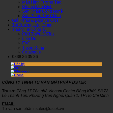
Màn Hình Tương Tác
Khung Màn Hình
Sản Phẩm Công Nghệ
Sản Phẩm Tùy Chỉnh
Giải Pháp & Dịch Vụ CNTT
Thị Trường Ứng Dụng
Thông Tin Công Ty
Giới Thiệu DSTek
Liên Hệ
FAQ
Tuyển Dụng
Catalogue
0838 36 35 36
CÔNG TY TNHH TƯ VẤN GIẢI PHÁP DSTEK
Trụ sở:
Tầng 17 Tòa nhà Vincom Center Đồng Khởi, Số 72
Lê Thánh Tôn, Phường Bến Nghé, Quận 1, TP Hồ Chí Minh
EMAIL
Tư vấn sản phẩm: sales@dstek.vn