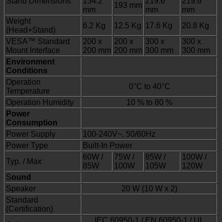
Stand Dimensions
154.2
219.6
219.6
193 mm
mm
mm
mm
Weight
6.2 Kg
12.5 Kg
17.6 Kg
20.8 Kg
(Head+Stand)
VESA™ Standard
200 x
200 x
300 x
300 x
Mount Interface
200 mm
200 mm
300 mm
300 mm
Environment
Conditions
Operation
0°C to 40°C
Temperature
Operation Humidity
10 % to 80 %
Power
Consumption
Power Supply
100-240V~, 50/60Hz
Power Type
Built-In Power
60W /
75W /
85W /
100W /
Typ. / Max
85W
100W
105W
120W
S
ound
Speaker
20 W (10 W x 2)
Standard
(Certification)
IEC 60950-1 / EN 60950-1 / UL