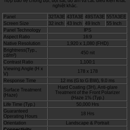
hợp bảo vệ chống bụi, bột sắt, độ ẩm và các điều kiện khắc
nghiệt khác.
Panel
32TA3E
43TA3E
49STA3E
55TA3EE
Screen Size
32 inch
43 Inch
49 Inch
55 Inch
Panel Technology
IPS
Aspect Ratio
16:9
Native Resolution
1,920 x 1,080 (FHD)
Brightness(Typ.,
450 nit
cd/m²)
Contrast Ratio
1,100:1
Viewing Angle (H x
178 x 178
V)
Response Time
12 ms (G to G BW), 9.0 ms
Hard Coating (3H), Anti-glare
Surface Treatment
Treatment of the Front Polarizer
(Haze)
(Haze 1% (Typ.)
Life Time (Typ.)
50,000 Hrs
Guaranteed
18 Hrs
Operating Hours
Orientation
Landscape & Portrait
Connectivity