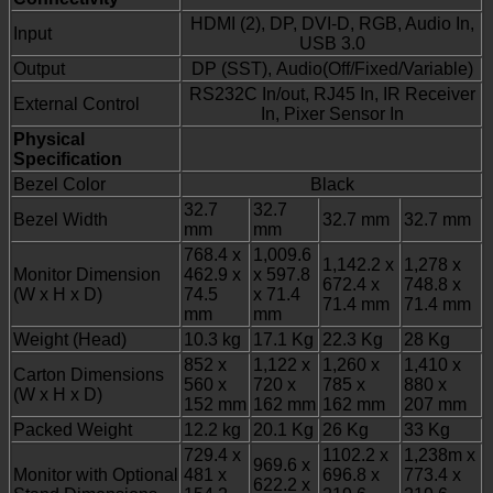
HDMI (2), DP, DVI-D, RGB, Audio In,
Input
USB 3.0
Output
DP (SST), Audio(Off/Fixed/Variable)
RS232C In/out, RJ45 In, IR Receiver
External Control
In, Pixer Sensor In
Physical
Specification
Bezel Color
Black
32.7
32.7
Bezel Width
32.7 mm
32.7 mm
mm
mm
768.4 x
1,009.6
1,142.2 x
1,278 x
Monitor Dimension
462.9 x
x 597.8
672.4 x
748.8 x
(W x H x D)
74.5
x 71.4
71.4 mm
71.4 mm
mm
mm
Weight (Head)
10.3 kg
17.1 Kg
22.3 Kg
28 Kg
852 x
1,122 x
1,260 x
1,410 x
Carton Dimensions
560 x
720 x
785 x
880 x
(W x H x D)
152 mm
162 mm
162 mm
207 mm
Packed Weight
12.2 kg
20.1 Kg
26 Kg
33 Kg
729.4 x
1102.2 x
1,238m x
969.6 x
Monitor with Optional
481 x
696.8 x
773.4 x
622.2 x