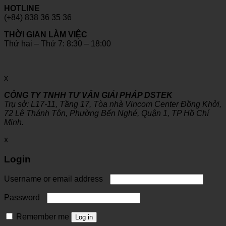
HOTLINE
(+84) 838 36 35 36
THỜI GIAN LÀM VIỆC
Thứ hai – Thứ 7: 8:30 – 18:00
x
CÔNG TY TNHH TƯ VẤN GIẢI PHÁP DSTEK
Trụ sở: L17-11, Tầng 17, Tòa nhà Vincom Center Đồng Khởi,
72 Lê Thánh Tôn, Phường Bến Nghé, Quận 1, TP Hồ Chí
Minh.
x
Login
Username or email address
Password
Remember me
Log in