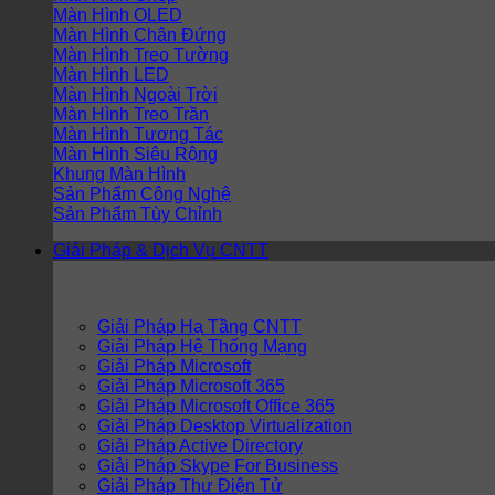
Màn Hình OLED
Màn Hình Chân Đứng
Màn Hình Treo Tường
Màn Hình LED
Màn Hình Ngoài Trời
Màn Hình Treo Trần
Màn Hình Tương Tác
Màn Hình Siêu Rộng
Khung Màn Hình
Sản Phẩm Công Nghệ
Sản Phẩm Tùy Chỉnh
Giải Pháp & Dịch Vụ CNTT
Giải Pháp Hạ Tầng CNTT
Giải Pháp Hệ Thống Mạng
Giải Pháp Microsoft
Giải Pháp Microsoft 365
Giải Pháp Microsoft Office 365
Giải Pháp Desktop Virtualization
Giải Pháp Active Directory
Giải Pháp Skype For Business
Giải Pháp Thư Điện Tử