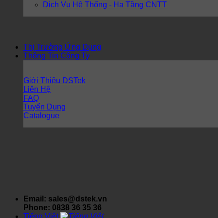
Dịch Vụ Hệ Thống - Hạ Tầng CNTT
Thị Trường Ứng Dụng
Thông Tin Công Ty
Giới Thiệu DSTek
Liên Hệ
FAQ
Tuyển Dụng
Catalogue
Email: sales@dstek.vn
Phone: 0838 36 35 36
Tiếng Việt