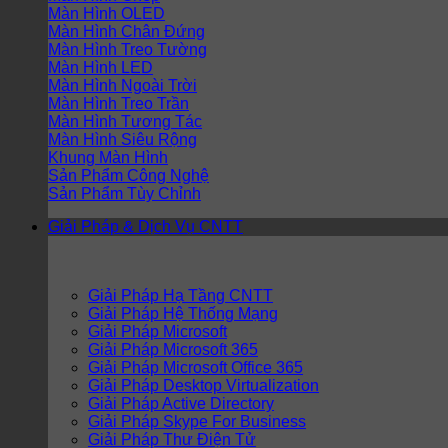
Màn Hình OLED
Màn Hình Chân Đứng
Màn Hình Treo Tường
Màn Hình LED
Màn Hình Ngoài Trời
Màn Hình Treo Trần
Màn Hình Tương Tác
Màn Hình Siêu Rộng
Khung Màn Hình
Sản Phẩm Công Nghệ
Sản Phẩm Tùy Chỉnh
Giải Pháp & Dịch Vụ CNTT
Giải Pháp Hạ Tầng CNTT
Giải Pháp Hệ Thống Mạng
Giải Pháp Microsoft
Giải Pháp Microsoft 365
Giải Pháp Microsoft Office 365
Giải Pháp Desktop Virtualization
Giải Pháp Active Directory
Giải Pháp Skype For Business
Giải Pháp Thư Điện Tử