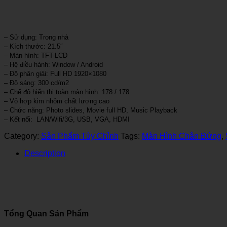
– Sử dụng: Trong nhà
– Kích thước: 21.5″
– Màn hình: TFT-LCD
– Hệ điều hành: Window / Android
– Độ phân giải: Full HD 1920×1080
– Độ sáng: 300 cd/m2
– Chế độ hiển thị toàn màn hình: 178 / 178
– Vỏ hợp kim nhôm chất lượng cao
– Chức năng: Photo slides, Movie full HD, Music Playback
– Kết nối: LAN/Wifi/3G, USB, VGA, HDMI
Category:
Sản Phẩm Tùy Chỉnh
Tags:
Màn Hình Chân Đứng
,
Description
Tổng Quan Sản Phẩm