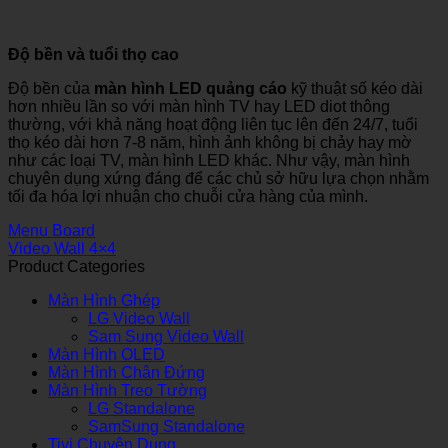
Độ bền và tuổi thọ cao
Độ bền của
màn hình LED quảng cáo
kỹ thuật số kéo dài
hơn nhiều lần so với màn hình TV hay LED diot thông
thường, với khả năng hoạt động liên tục lên đến 24/7, tuổi
thọ kéo dài hơn 7-8 năm, hình ảnh không bị chảy hay mờ
như các loại TV, màn hình LED khác. Như vậy, màn hình
chuyên dụng xứng đáng để các chủ sở hữu lựa chọn nhằm
tối đa hóa lợi nhuận cho chuỗi cửa hàng của mình.
Menu Board
Video Wall 4×4
Product Categories
Màn Hình Ghép
LG Video Wall
Sam Sung Video Wall
Màn Hình OLED
Màn Hình Chân Đứng
Màn Hình Treo Tường
LG Standalone
SamSung Standalone
Tivi Chuyên Dụng