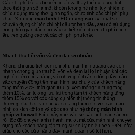
Các chi phí bỏ ra cho việc in ấn và thay thế nội dung tính
theo thời gian sẽ là một khoản không hề nhỏ, tuy nhiên lại
chỉ sử dụng trong thời gian ngắn, chưa tính các chi phí phụ
khác. Sử dụng
màn hình LED quảng cáo
kỹ thuật số
chuyên dụng chỉ tốn chi phí đầu tư ban đầu, sau đó sử dụng
trong thời gian dài, như vậy sẽ tiết kiệm được chi phí chi in
ấn, treo quảng cáo và các chi phí phụ khác.
Nhanh thu hồi vốn và đem lại lợi nhuận
Không chỉ giúp tiết kiệm chi phí, màn hình quảng cáo còn
nhanh chóng giúp thu hồi vốn và đem lại lợi nhuận khi các
nghiên cứu chỉ ra rằng, với những hình ảnh động đầy màu
sắc chuyển động trên màn hình, sự chú ý của khách hàng
tăng thêm 20%, thời gian lưu lại xem thông tin cũng tăng
thêm 10%, ấn tượng lưu lại trong tâm trí khách hàng tăng
thêm 15% so với các công cụ hiển thị thông tin thông
thường, đặc biệt sự chú ý còn tăng thêm đối với các màn
hình có kích cỡ lớn và độc đáo như
hệ thống màn hình
ghép videowall
. Điều này nhờ vào sự sắc nét, màu sắc rực
rỡ, tốc độ chuyển ảnh nhanh, mượt mà của màn hình chuyên
dụng mà khách hàng tập trung sự chú ý nhiều hơn. Điều này
giúp cho các cửa hàng đẩy mạnh doanh số tốt hơn.