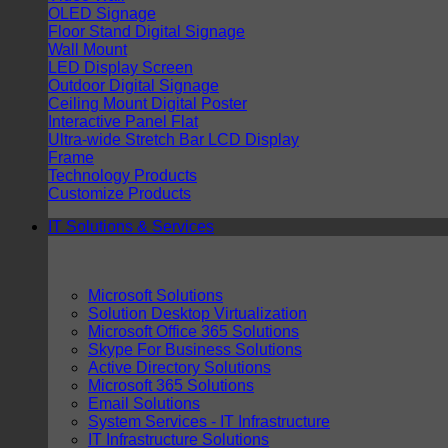
OLED Signage
Floor Stand Digital Signage
Wall Mount
LED Display Screen
Outdoor Digital Signage
Ceiling Mount Digital Poster
Interactive Panel Flat
Ultra-wide Stretch Bar LCD Display
Frame
Technology Products
Customize Products
IT Solutions & Services
Microsoft Solutions
Solution Desktop Virtualization
Microsoft Office 365 Solutions
Skype For Business Solutions
Active Directory Solutions
Microsoft 365 Solutions
Email Solutions
System Services - IT Infrastructure
IT Infrastructure Solutions