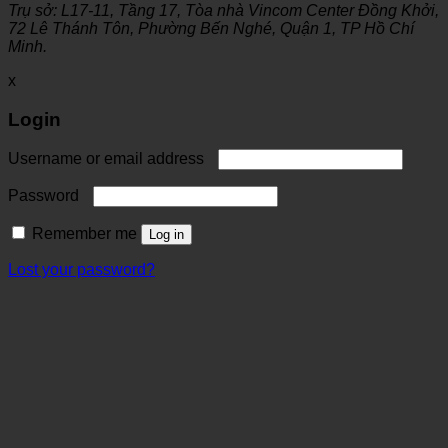
Trụ sở: L17-11, Tầng 17, Tòa nhà Vincom Center Đồng Khởi,
72 Lê Thánh Tôn, Phường Bến Nghé, Quận 1, TP Hồ Chí
Minh.
x
Login
Username or email address
Password
Remember me
Log in
Lost your password?