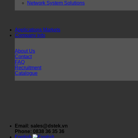
Network System Solutions
Applications Markets
Company Info
About Us
Contact
FAQ
Recruitment
Catalogue
Email: sales@dstek.vn
Phone: 0838 36 35 36
English