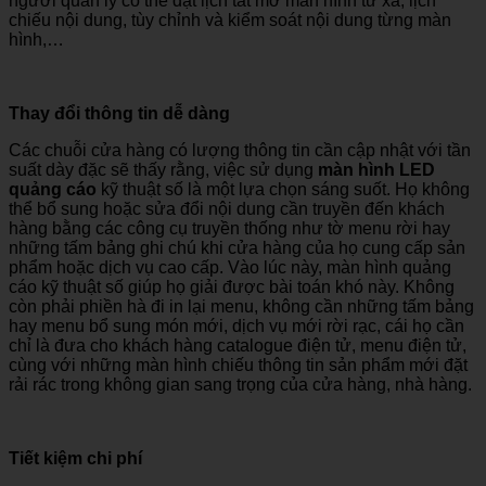
người quản lý có thể đặt lịch tắt mở màn hình từ xa, lịch
chiếu nội dung, tùy chỉnh và kiểm soát nội dung từng màn
hình,…
Thay đổi thông tin dễ dàng
Các chuỗi cửa hàng có lượng thông tin cần cập nhật với tần
suất dày đặc sẽ thấy rằng, việc sử dụng
màn hình LED
quảng cáo
kỹ thuật số là một lựa chọn sáng suốt. Họ không
thể bổ sung hoặc sửa đổi nội dung cần truyền đến khách
hàng bằng các công cụ truyền thống như tờ menu rời hay
những tấm bảng ghi chú khi cửa hàng của họ cung cấp sản
phẩm hoặc dịch vụ cao cấp. Vào lúc này, màn hình quảng
cáo kỹ thuật số giúp họ giải được bài toán khó này. Không
còn phải phiền hà đi in lại menu, không cần những tấm bảng
hay menu bổ sung món mới, dịch vụ mới rời rạc, cái họ cần
chỉ là đưa cho khách hàng catalogue điện tử, menu điện tử,
cùng với những màn hình chiếu thông tin sản phẩm mới đặt
rải rác trong không gian sang trọng của cửa hàng, nhà hàng.
Tiết kiệm chi phí