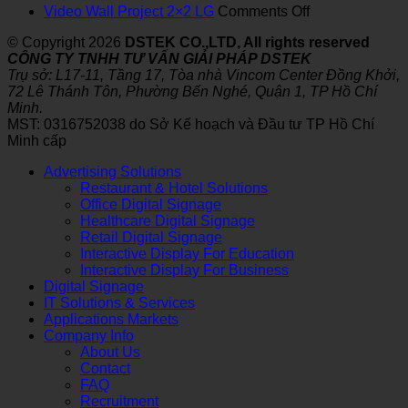
What
display?
Digital
on
Video Wall Project 2×2 LG
Comments Off
is
Signage?
Video
© Copyright 2026
DSTEK CO.,LTD, All rights reserved
ChatGPT?
Wall
CÔNG TY TNHH TƯ VẤN GIẢI PHÁP DSTEK
Why
Project
Trụ sở: L17-11, Tầng 17, Tòa nhà Vincom Center Đồng Khởi,
is
2×2
72 Lê Thánh Tôn, Phường Bến Nghé, Quận 1, TP Hồ Chí
ChatGPT
LG
Minh.
so
MST: 0316752038 do Sở Kế hoạch và Đầu tư TP Hồ Chí
interested?
Minh cấp
Advertising Solutions
Restaurant & Hotel Solutions
Office Digital Signage
Healthcare Digital Signage
Retail Digital Signage
Interactive Display For Education
Interactive Display For Business
Digital Signage
IT Solutions & Services
Applications Markets
Company Info
About Us
Contact
FAQ
Recruitment