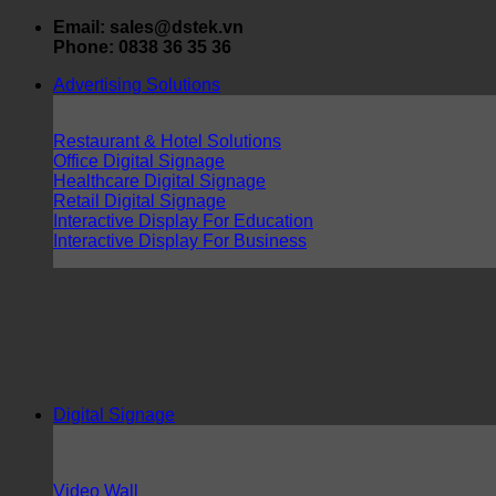
Skip
Email: sales@dstek.vn
to
Phone: 0838 36 35 36
content
Advertising Solutions
Restaurant & Hotel Solutions
Office Digital Signage
Healthcare Digital Signage
Retail Digital Signage
Interactive Display For Education
Interactive Display For Business
Digital Signage
Video Wall