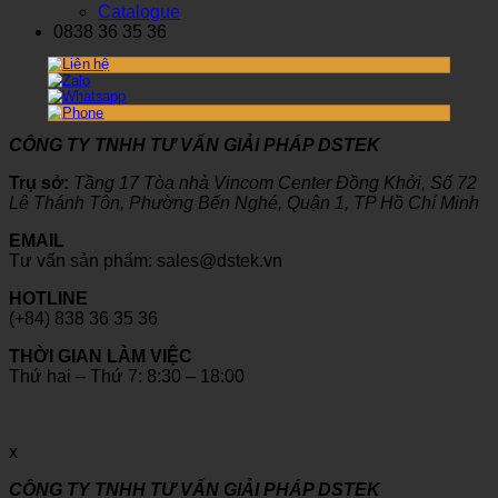
Catalogue
0838 36 35 36
CÔNG TY TNHH TƯ VẤN GIẢI PHÁP DSTEK
Trụ sở:
Tầng 17 Tòa nhà Vincom Center Đồng Khởi, Số 72
Lê Thánh Tôn, Phường Bến Nghé, Quận 1, TP Hồ Chí Minh
EMAIL
Tư vấn sản phẩm: sales@dstek.vn
HOTLINE
(+84) 838 36 35 36
THỜI GIAN LÀM VIỆC
Thứ hai – Thứ 7: 8:30 – 18:00
x
CÔNG TY TNHH TƯ VẤN GIẢI PHÁP DSTEK