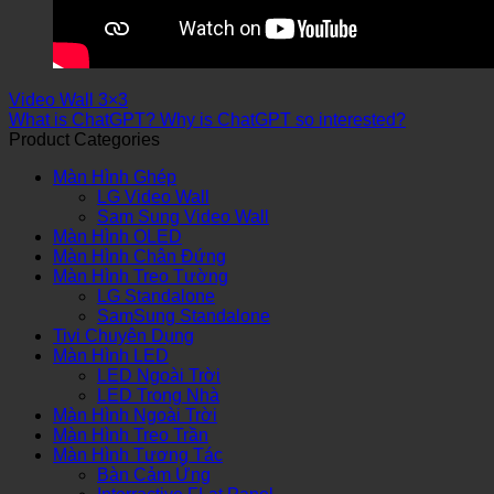
Video Wall 3×3
What is ChatGPT? Why is ChatGPT so interested?
Product Categories
Màn Hình Ghép
LG Video Wall
Sam Sung Video Wall
Màn Hình OLED
Màn Hình Chân Đứng
Màn Hình Treo Tường
LG Standalone
SamSung Standalone
Tivi Chuyên Dụng
Màn Hình LED
LED Ngoài Trời
LED Trong Nhà
Màn Hình Ngoài Trời
Màn Hình Treo Trần
Màn Hình Tương Tác
Bàn Cảm Ứng