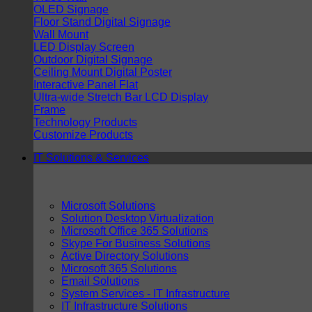
OLED Signage
Floor Stand Digital Signage
Wall Mount
LED Display Screen
Outdoor Digital Signage
Ceiling Mount Digital Poster
Interactive Panel Flat
Ultra-wide Stretch Bar LCD Display
Frame
Technology Products
Customize Products
IT Solutions & Services
Microsoft Solutions
Solution Desktop Virtualization
Microsoft Office 365 Solutions
Skype For Business Solutions
Active Directory Solutions
Microsoft 365 Solutions
Email Solutions
System Services - IT Infrastructure
IT Infrastructure Solutions