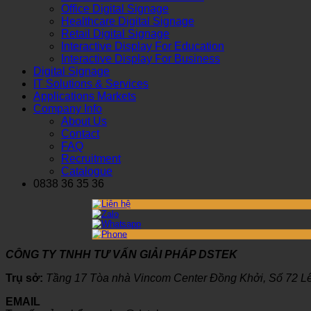
Office Digital Signage
Healthcare Digital Signage
Retail Digital Signage
Interactive Display For Education
Interactive Display For Business
Digital Signage
IT Solutions & Services
Applications Markets
Company Info
About Us
Contact
FAQ
Recruitment
Catalogue
0838 36 35 36
CÔNG TY TNHH TƯ VẤN GIẢI PHÁP DSTEK
Trụ sở:
Tầng 17 Tòa nhà Vincom Center Đồng Khởi, Số 72 L
EMAIL