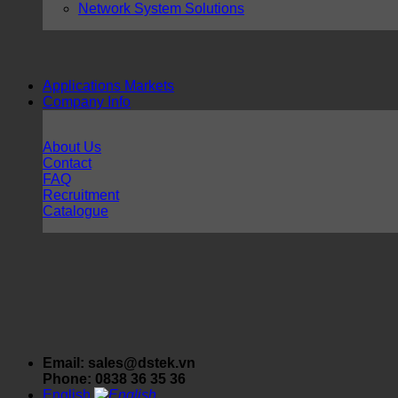
Network System Solutions
Applications Markets
Company Info
About Us
Contact
FAQ
Recruitment
Catalogue
Email: sales@dstek.vn
Phone: 0838 36 35 36
English