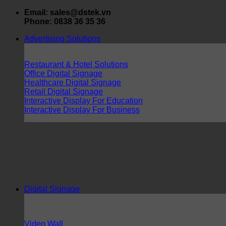
Skip
Email: sales@dstek.vn
to
Phone: 0838 36 35 36
content
Advertising Solutions
Restaurant & Hotel Solutions
Office Digital Signage
Healthcare Digital Signage
Retail Digital Signage
Interactive Display For Education
Interactive Display For Business
Digital Signage
Video Wall