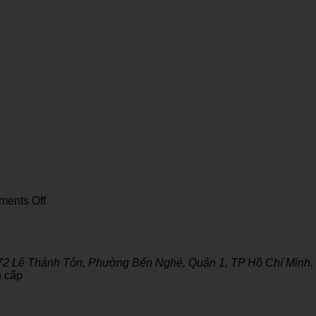
on
ents Off
What
is
ChatGPT?
Why
 72 Lê Thánh Tôn, Phường Bến Nghé, Quận 1, TP Hồ Chí Minh.
is
 cấp
ChatGPT
so
interested?