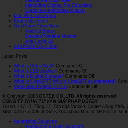
Interractive FLat Panel
Interactive Display For Education
Capacitive Interactive Display
Màn Hình Siêu Rộng
Khung Màn Hình
Sản Phẩm Công Nghệ
Android Boxes
Desktop Portable Monitor
Anti Covid-19
Sản Phẩm Tùy Chỉnh
Latest Posts
on
What is Video Wall?
Comments Off
What
on
What is LED display?
Comments Off
is
What
on
What Is Digital Signage?
Comments Off
Video
is
What
What is ChatGPT? Why is ChatGPT so interested?
Comm
Wall?
LED
Is
on
Video Wall Project 2×2 LG
Comments Off
display?
Digital
Video
© Copyright 2026
DSTEK CO.,LTD, All rights reserved
Signage?
Wall
CÔNG TY TNHH TƯ VẤN GIẢI PHÁP DSTEK
Project
Trụ sở: L17-11, Tầng 17, Tòa nhà Vincom Center Đồng Khởi,
2×2
MST: 0316752038 do Sở Kế hoạch và Đầu tư TP Hồ Chí Minh
LG
Advertising Solutions
Restaurant & Hotel Solutions