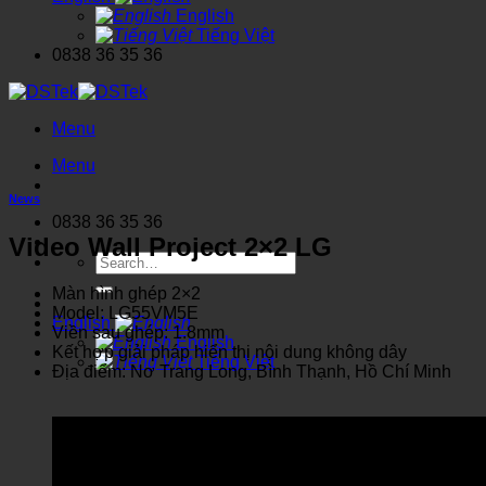
English
Tiếng Việt
0838 36 35 36
Menu
Menu
News
0838 36 35 36
Video Wall Project 2×2 LG
Search
for:
Màn hình ghép 2×2
Model: LG55VM5E
English
Viền sau ghép: 1.8mm
English
Kết hợp giải pháp hiển thị nội dung không dây
Tiếng Việt
Địa điểm: Nơ Trang Long, Bình Thạnh, Hồ Chí Minh