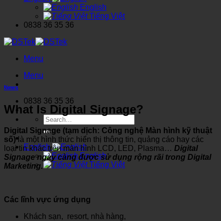
English
Tiếng Việt
0838 36 35 36
Menu
Menu
News
0838 36 35 36
What Is Digital Signage?
Search
for:
Digital Signage (tạm dịch: Công nghệ Màn hình kỹ thuật
số)
là một hình thức hiển thị thông tin, quảng cáo hay các
English
loại tin khác trên màn hình LCD, LED, Plasma…
Digital
English
Signage ngày càng được sử dụng rộng rãi trong Digital
Tiếng Việt
Marketing.
Các lĩnh vực ứng dụng
Khách sạn, resort, nhà hàng,