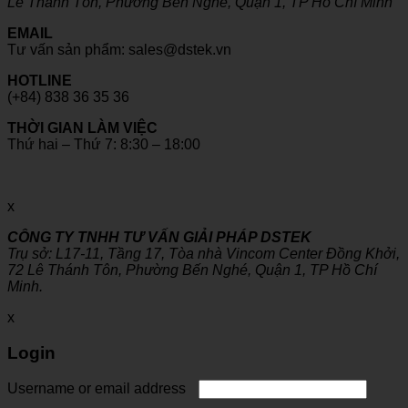
Lê Thánh Tôn, Phường Bến Nghé, Quận 1, TP Hồ Chí Minh
EMAIL
Tư vấn sản phẩm: sales@dstek.vn
HOTLINE
(+84) 838 36 35 36
THỜI GIAN LÀM VIỆC
Thứ hai – Thứ 7: 8:30 – 18:00
x
CÔNG TY TNHH TƯ VẤN GIẢI PHÁP DSTEK
Trụ sở: L17-11, Tầng 17, Tòa nhà Vincom Center Đồng Khởi,
72 Lê Thánh Tôn, Phường Bến Nghé, Quận 1, TP Hồ Chí
Minh.
x
Login
Username or email address