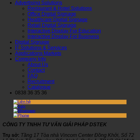
Advertising Solutions
Restaurant & Hotel Solutions
Office Digital Signage
Healthcare Digital Signage
Retail Digital Signage
Interactive Display For Education
Interactive Display For Business
Digital Signage
IT Solutions & Services
Applications Markets
Company Info
About Us
Contact
FAQ
Recruitment
Catalogue
0838 36 35 36
CÔNG TY TNHH TƯ VẤN GIẢI PHÁP DSTEK
Trụ sở:
Tầng 17 Tòa nhà Vincom Center Đồng Khởi, Số 72