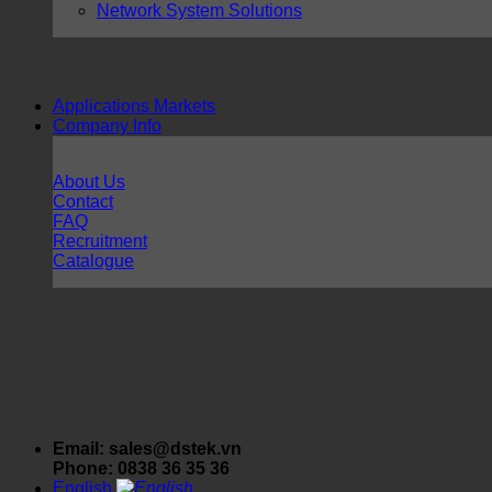
Network System Solutions
Applications Markets
Company Info
About Us
Contact
FAQ
Recruitment
Catalogue
Email: sales@dstek.vn
Phone: 0838 36 35 36
English