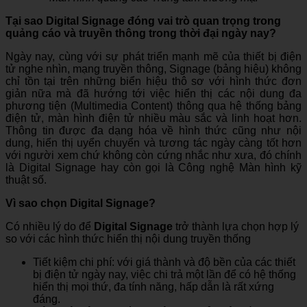
Tại sao Digital Signage đóng vai trò quan trọng trong
quảng cáo và truyền thông trong thời đại ngày nay?
Ngày nay, cùng với sự phát triển mạnh mẽ của thiết bị điện
tử nghe nhìn, mạng truyền thông, Signage (bảng hiệu) không
chỉ tồn tại trên những biển hiệu thô sơ với hình thức đơn
giản nữa mà đã hướng tới việc hiển thị các nội dung đa
phương tiện (Multimedia Content) thông qua hệ thống bảng
điện tử, màn hình điện tử nhiều màu sắc và linh hoạt hơn.
Thông tin được đa dạng hóa về hình thức cũng như nội
dung, hiển thị uyển chuyển và tương tác ngày càng tốt hơn
với người xem chứ không còn cứng nhắc như xưa, đó chính
là Digital Signage hay còn gọi là Công nghệ Màn hình kỹ
thuật số.
Vì sao chọn Digital Signage?
Có nhiều lý do để
Digital Signage
trở thành lựa chọn hợp lý
so với các hình thức hiển thị nội dung truyền thống
Tiết kiệm chi phí: với giá thành và độ bền của các thiết
bị điện tử ngày nay, việc chi trả một lần để có hệ thống
hiển thị mọi thứ, đa tính năng, hấp dẫn là rất xứng
đáng.