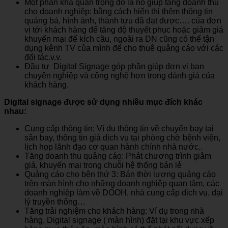
Một phần khá quan trọng đó là nó giúp tăng doanh thu
cho doanh nghiệp: bằng cách hiển thị thêm thông tin
quảng bá, hình ảnh, thành tựu đã đạt được…. của đơn
vị tới khách hàng để tăng độ thuyết phục hoặc giảm giá
khuyến mại để kích cầu, ngoài ra DN cũng có thể tận
dụng kênh TV của mình để cho thuê quảng cáo với các
đối tác.v.v.
Đầu tư Digital Signage góp phần giúp đơn vị bạn
chuyên nghiệp và công nghệ hơn trong đánh giá của
khách hàng.
Digital signage được sử dụng nhiều mục đích khác
nhau:
Cung cấp thông tin: Ví dụ thông tin về chuyến bay tại
sân bay, thông tin giá dịch vụ tại phòng chờ bệnh viện,
lịch họp lãnh đạo cơ quan hành chính nhà nước..
Tăng doanh thu quảng cáo: Phát chương trình giảm
giá, khuyến mại trong chuỗi hệ thống bán lẻ
Quảng cáo cho bên thứ 3: Bán thời lượng quảng cáo
trên màn hình cho những doanh nghiệp quan tâm, các
doanh nghiệp làm về DOOH, nhà cung cấp dịch vụ, đại
lý truyền thông…
Tăng trải nghiệm cho khách hàng: Ví dụ trong nhà
hàng, Digital signage ( màn hình) đặt tại khu vực xếp