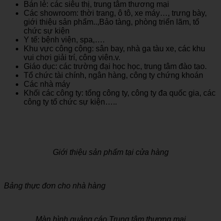
Bán lẻ: các siêu thị, trung tâm thương mại
Các showroom: thời trang, ô tô, xe máy…, trưng bày,
giới thiệu sản phẩm..,Bảo tàng, phòng triển lãm, tổ
chức sự kiện
Y tế: bệnh viện, spa,….
Khu vực công cộng: sân bay, nhà ga tàu xe, các khu
vui chơi giải trí, công viên.v.
Giáo dục: các trường đại học học, trung tâm đào tạo.
Tổ chức tài chính, ngân hàng, công ty chứng khoán
Các nhà máy
Khối các công ty: tổng công ty, công ty đa quốc gia, các
công ty tổ chức sự kiện…..
Giới thiệu sản phẩm tại cửa hàng
Bảng thực đơn cho nhà hàng
Màn hình quảng cáo Trung tâm thương mại