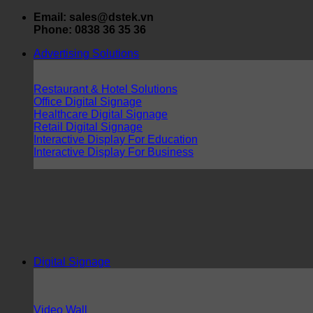
Skip
Email: sales@dstek.vn
to
Phone: 0838 36 35 36
content
Advertising Solutions
Restaurant & Hotel Solutions
Office Digital Signage
Healthcare Digital Signage
Retail Digital Signage
Interactive Display For Education
Interactive Display For Business
Digital Signage
Video Wall