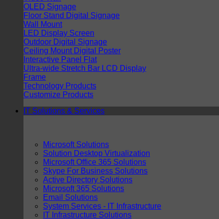
OLED Signage
Floor Stand Digital Signage
Wall Mount
LED Display Screen
Outdoor Digital Signage
Ceiling Mount Digital Poster
Interactive Panel Flat
Ultra-wide Stretch Bar LCD Display
Frame
Technology Products
Customize Products
IT Solutions & Services
Microsoft Solutions
Solution Desktop Virtualization
Microsoft Office 365 Solutions
Skype For Business Solutions
Active Directory Solutions
Microsoft 365 Solutions
Email Solutions
System Services - IT Infrastructure
IT Infrastructure Solutions