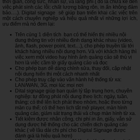
thời gian, công sức, nhân sự, và lãng phí ( đó là chưa kể đến
việc phát sinh các lỗi: chất lượng băng rôn, in ấn không đảm
bảo….). Digital signage sẽ giúp bạn triển khai các việc trên
một cách chuyên nghiệp và hiệu quả nhất vì những lợi ích,
ưu điểm mà nó đem lại:
Trên cùng 1 diện tích bạn có thể hiển thị nhiều nội
dung thông tin với nhiều định dạng khác nhau (video,
ảnh, flash, power point, text…), cho phép truyền tải tới
khách hàng nhiều nội dung hơn. Và với khách hàng thì
việc xem một video hay hình ảnh quảng cáo sẽ thú vị
hơn là việc cầm tờ giấy quảng cáo và đọc
Cho phép bạn dễ dàng chỉnh sửa, thay đổi, cập nhật
nội dung hiển thị một cách nhanh nhất
Cho phép truy cập vào vận hành hệ thống từ xa:
LAN/WAN, 3G, mọi lúc mọi nơi
Dital signage giúp bạn quản lý tập trung hơn, chuyên
nghiệp: tự động phát nội dung theo lịch: ngày, tuần,
tháng; có thể lên lịch phát theo nhóm, hoặc theo từng
màn cụ thể; có thể hẹn lịch tắt mở player, màn hình
quảng cáo, giám sát trạng thái và chụp màn hình từ xa.
Tiết kiệm được nhân công, chi phí in ấn, giấy, vẫn sử
dụng được hệ thống cho các chiến dịch quảng cáo
khác ( về lâu dài chi phí cho Digital Signage được
đánh giá là hiệu quả hơn)