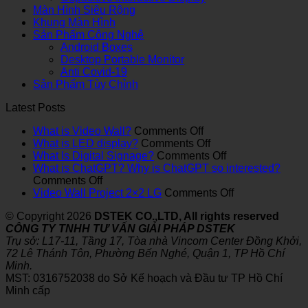
Màn Hình Siêu Rộng
Khung Màn Hình
Sản Phẩm Công Nghệ
Android Boxes
Desktop Portable Monitor
Anti Covid-19
Sản Phẩm Tùy Chỉnh
Latest Posts
on
What is Video Wall?
Comments Off
What
on
What is LED display?
Comments Off
is
What
on
What Is Digital Signage?
Comments Off
Video
is
What
What is ChatGPT? Why is ChatGPT so interested?
on
Wall?
LED
Is
Comments Off
What
display?
Digital
on
Video Wall Project 2×2 LG
Comments Off
is
Signage?
Video
© Copyright 2026
DSTEK CO.,LTD, All rights reserved
ChatGPT?
Wall
CÔNG TY TNHH TƯ VẤN GIẢI PHÁP DSTEK
Why
Project
Trụ sở: L17-11, Tầng 17, Tòa nhà Vincom Center Đồng Khởi,
is
2×2
72 Lê Thánh Tôn, Phường Bến Nghé, Quận 1, TP Hồ Chí
ChatGPT
LG
Minh.
so
MST: 0316752038 do Sở Kế hoạch và Đầu tư TP Hồ Chí
interested?
Minh cấp