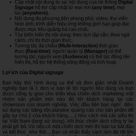
Cập nhật nội dung từ xa: nội dung của hệ thống
Digital
Signage
hỗ trợ cập nhật từ mọi nơi
(
any time
)
, mọi
lúc
(
anywhere).
Nội dung đa phương tiện phong phú: video, thư viện
hình ảnh, trình diễn hiệu ứng không giới hạn giúp đạt
được mục tiêu quảng bá cao nhất.
Tùy biến hiển thị nội dung: theo lịch lập sẵn, theo ngữ
cảnh, chỉ thị thời gian thực.
Tương tác đa chiều
(
Multi-Interactive
)
thời gian
thực
(
Real-time)
: người quản lý
(
Manager
)
có thể
tương tác, người xem
(
Audience
)
có thể tác động lên
hiển thị, hỗ trợ hệ thống sống động và linh hoạt.
Lợi ích của Digital signage
Bạn hãy thử hình dung cụ thể và đơn giản nhất Doanh
nghiệp bạn là 1 đơn vị bán lẻ tới người tiêu dùng và bạn
được công ty giao cho triển khai chiến dịch marketing một
nhóm sản phẩm mới nào đó tới khách hàng tại các
showroom của doanh nghiệp. Việc đầu tiên bạn nghĩ đến:
sử dụng các băng rôn,standee quảng cáo cho sản phẩm để
gây sự chú ý của khách hàng…..( như cách mà các siêu thị
tại Việt Nam đang sử dụng), kết thúc chiến dịch công ty lại
phải gỡ bỏ. Và nếu có một chiến dịch mới thì bạn lại bắt đầu
và kết thúc như thế….Bạn có nhận thấy cách làm đó rất tốn