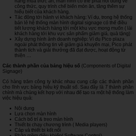
hàng mua thức ăn, màn hình có thể phát nổi dung về
công thức, quy trình chế biến món ăn, tăng thêm sự
hiểu biết của khách hàng.
Tác động tới hành vi khách hàng: Ví dụ, trong hệ thống
bán lẻ hệ thống màn hình digital signage có thể điều
tiết lượng khách hàng tới một khu vực mong muốn ( lái
khách hàng tới khu vực sản phẩm giảm giá, quà tặng)
Xây dựng hình ảnh doanh nghiệp: Ví dụ Pico plaza
ngoài phát thông tin về giảm giá khuyến mại, Pico phát
thành tích và giải thưởng đã đạt được, hoạt động từ
thiện …
Các thành phần của bảng hiệu số
(Components of Digital
Signage)
Có hàng trăm công ty khác nhau cung cấp các thành phần
cho lĩnh vực bảng hiệu kỹ thuật số. Sau đây là 7 thành phần
chính mà chúng kết hợp với nhau để tạo ra một hệ thống làm
việc hiệu quả:
Nội dung
Lựa chọn màn hình
Cách bố trí & treo màn hình
Thiết bị chạy chương trình ( Media players)
Cáp và thiết bị kết nối
Phần mềm điều khiển( Software Control)