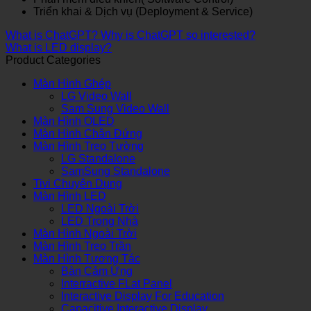
Triển khai & Dịch vụ (Deployment & Service)
What is ChatGPT? Why is ChatGPT so interested?
What is LED display?
Product Categories
Màn Hình Ghép
LG Video Wall
Sam Sung Video Wall
Màn Hình OLED
Màn Hình Chân Đứng
Màn Hình Treo Tường
LG Standalone
SamSung Standalone
Tivi Chuyên Dụng
Màn Hình LED
LED Ngoài Trời
LED Trong Nhà
Màn Hình Ngoài Trời
Màn Hình Treo Trần
Màn Hình Tương Tác
Bàn Cảm Ứng
Interractive FLat Panel
Interactive Display For Education
Capacitive Interactive Display