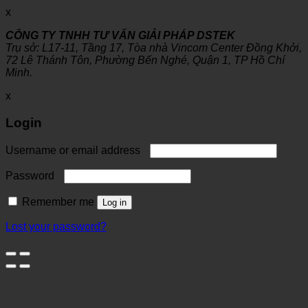
x
CÔNG TY TNHH TƯ VẤN GIẢI PHÁP DSTEK
Trụ sở: L17-11, Tầng 17, Tòa nhà Vincom Center Đồng Khởi,
72 Lê Thánh Tôn, Phường Bến Nghé, Quận 1, TP Hồ Chí
Minh.
x
Login
Username or email address
Password
Remember me
Log in
Lost your password?