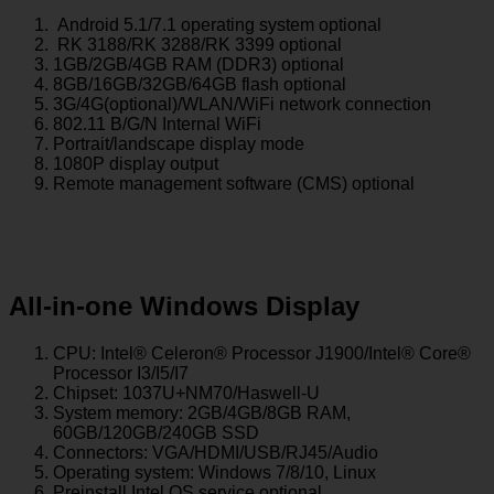
Android 5.1/7.1 operating system optional
RK 3188/RK 3288/RK 3399 optional
1GB/2GB/4GB RAM (DDR3) optional
8GB/16GB/32GB/64GB flash optional
3G/4G(optional)/WLAN/WiFi network connection
802.11 B/G/N Internal WiFi
Portrait/landscape display mode
1080P display output
Remote management software (CMS) optional
All-in-one Windows Display
CPU: Intel® Celeron® Processor J1900/Intel® Core®
Processor I3/I5/I7
Chipset: 1037U+NM70/Haswell-U
System memory: 2GB/4GB/8GB RAM,
60GB/120GB/240GB SSD
Connectors: VGA/HDMI/USB/RJ45/Audio
Operating system: Windows 7/8/10, Linux
Preinstall Intel OS service optional