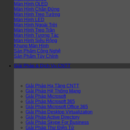
Màn Hình OLED
Màn Hình Chân Đứng
Màn Hình Treo Tường
Màn Hình LED
Màn Hình Ngoài Trời
Màn Hình Treo Trần
Màn Hình Tương Tác
Màn Hình Siêu Rộng
Khung Màn Hình
Sản Phẩm Công Nghệ
Sản Phẩm Tùy Chỉnh
Giải Pháp & Dịch Vụ CNTT
Giải Pháp Hạ Tầng CNTT
Giải Pháp Hệ Thống Mạng
Giải Pháp Microsoft
Giải Pháp Microsoft 365
Giải Pháp Microsoft Office 365
Giải Pháp Desktop Virtualization
Giải Pháp Active Directory
Giải Pháp Skype For Business
Giải Pháp Thư Điện Tử