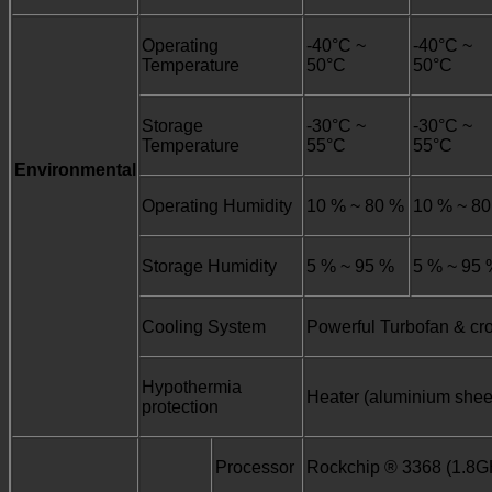
Operating
-40°C ~
-40°C ~
Temperature
50°C
50°C
Storage
-30°C ~
-30°C ~
Temperature
55°C
55°C
Environmental
Operating Humidity
10 % ~ 80 %
10 % ~ 8
Storage Humidity
5 % ~ 95 %
5 % ~ 95 
Cooling System
Powerful Turbofan & cros
Hypothermia
Heater (aluminium shee
protection
Processor
Rockchip ® 3368 (1.8GH