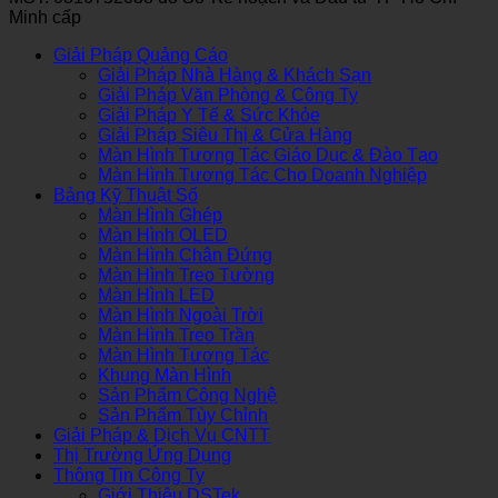
Minh cấp
Giải Pháp Quảng Cáo
Giải Pháp Nhà Hàng & Khách Sạn
Giải Pháp Văn Phòng & Công Ty
Giải Pháp Y Tế & Sức Khỏe
Giải Pháp Siêu Thị & Cửa Hàng
Màn Hình Tương Tác Giáo Dục & Đào Tạo
Màn Hình Tương Tác Cho Doanh Nghiệp
Bảng Kỹ Thuật Số
Màn Hình Ghép
Màn Hình OLED
Màn Hình Chân Đứng
Màn Hình Treo Tường
Màn Hình LED
Màn Hình Ngoài Trời
Màn Hình Treo Trần
Màn Hình Tương Tác
Khung Màn Hình
Sản Phẩm Công Nghệ
Sản Phẩm Tùy Chỉnh
Giải Pháp & Dịch Vụ CNTT
Thị Trường Ứng Dụng
Thông Tin Công Ty
Giới Thiệu DSTek