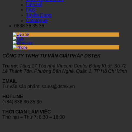
Liên Hệ
FAQ
Tuyển Dụng
Catalogue
0838 36 35 36
CÔNG TY TNHH TƯ VẤN GIẢI PHÁP DSTEK
Trụ sở:
Tầng 17 Tòa nhà Vincom Center Đồng Khởi, Số 72
Lê Thánh Tôn, Phường Bến Nghé, Quận 1, TP Hồ Chí Minh
EMAIL
Tư vấn sản phẩm: sales@dstek.vn
HOTLINE
(+84) 838 36 35 36
THỜI GIAN LÀM VIỆC
Thứ hai – Thứ 7: 8:30 – 18:00