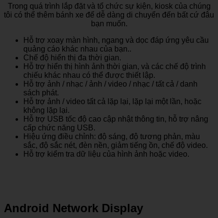
Trong quá trình lắp đặt và tổ chức sự kiện, kiosk của chúng
tôi có thể thêm bánh xe để dễ dàng di chuyển đến bất cứ đâu
bạn muốn.
Hỗ trợ xoay màn hình, ngang và dọc đáp ứng yêu cầu
quảng cáo khác nhau của bạn..
Chế độ hiển thị đa thời gian.
Hỗ trợ hiển thị hình ảnh thời gian, và các chế độ trình
chiếu khác nhau có thể được thiết lập.
Hỗ trợ ảnh / nhạc / ảnh / video / nhạc / tất cả / danh
sách phát.
Hỗ trợ ảnh / video tất cả lặp lại, lặp lại một lần, hoặc
không lặp lại.
Hỗ trợ USB tốc độ cao cập nhật thông tin, hỗ trợ nâng
cấp chức năng USB.
Hiệu ứng điều chỉnh: độ sáng, độ tương phản, màu
sắc, độ sắc nét, đèn nền, giảm tiếng ồn, chế độ video.
Hỗ trợ kiểm tra dữ liệu của hình ảnh hoặc video.
Android Network Display