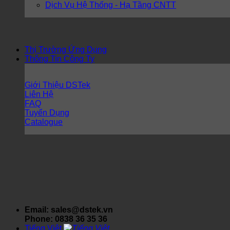
Dịch Vụ Hệ Thống - Hạ Tầng CNTT
Thị Trường Ứng Dụng
Thông Tin Công Ty
Giới Thiệu DSTek
Liên Hệ
FAQ
Tuyển Dụng
Catalogue
Email: sales@dstek.vn
Phone: 0838 36 35 36
Tiếng Việt