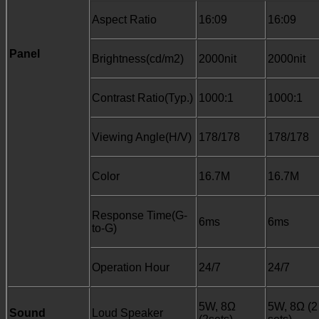
Aspect Ratio
16:09
16:09
Panel
Brightness(cd/m2)
2000nit
2000nit
Contrast Ratio(Typ.)
1000:1
1000:1
Viewing Angle(H/V)
178/178
178/178
Color
16.7M
16.7M
Response Time(G-
6ms
6ms
to-G)
Operation Hour
24/7
24/7
5W, 8Ω
5W, 8Ω (2
Sound
Loud Speaker