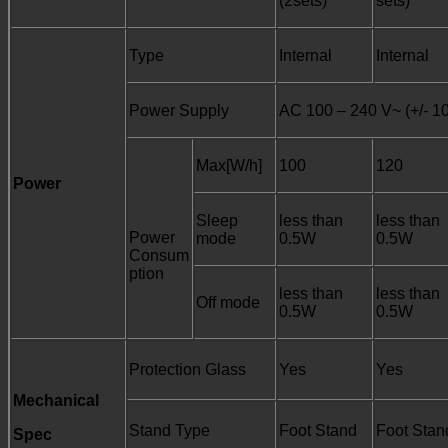
(2sets)
sets)
Type
Internal
Internal
Power Supply
AC 100 – 240 V~ (+/- 1
Max[W/h]
100
120
Power
Sleep
less than
less than
Power
mode
0.5W
0.5W
Consum
ption
less than
less than
Off mode
0.5W
0.5W
Protection Glass
Yes
Yes
Mechanical
Stand Type
Foot Stand
Foot Stan
Spec