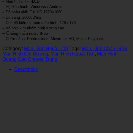
– Màn hình: TFT-LCD
– Hệ điều hành: Windows / Android
– Độ phân giải: Full HD 1920×1080
– Độ sáng: 2000cd/m2
– Chế độ hiển thị toàn màn hình: 178 / 178
– Vỏ hợp kim nhôm chất lượng cao
– C
hống thấm nước IP65
– Chức năng: Photo slides, Movie full HD, Music Playback
Category:
Màn Hình Ngoài Trời
Tags:
Màn Hình Chân Đứng
,
Màn Hình Chỉ Đường
,
Màn Hình Ngoài Trời
,
Màn Hình
Quảng Cáo Chuyên Dụng
Description