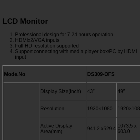
LCD Monitor
Professional design for 7-24 hours operation
HDMIx2/VGA inputs
F
ull HD resolution supported
Support connecting with media player box/PC by HDMI
input
Mode.No
DS309-OFS
Display Size(inch)
43″
49″
Resolution
1920×1080
1920×108
Active Display
1073.5 x
941.2 x529.4
Area(mm)
603.0