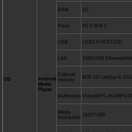
RAM
2G
Flash
8G E M M C
USB
USB2.0 HOST(X2)
LAN
10M/100M Ethernet(Netw
External
8GB SD card(up to 32G
Android
OS
memory
Media
Player
Multimedia
Video(MPG,AVI,MP4,R
Media
1920*1080
Resolution