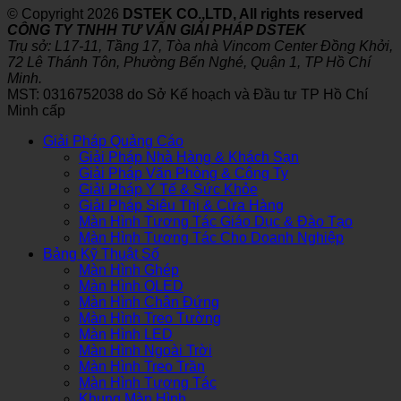
© Copyright 2026
DSTEK CO.,LTD, All rights reserved
CÔNG TY TNHH TƯ VẤN GIẢI PHÁP DSTEK
Trụ sở: L17-11, Tầng 17, Tòa nhà Vincom Center Đồng Khởi,
72 Lê Thánh Tôn, Phường Bến Nghé, Quận 1, TP Hồ Chí
Minh.
MST: 0316752038 do Sở Kế hoạch và Đầu tư TP Hồ Chí
Minh cấp
Giải Pháp Quảng Cáo
Giải Pháp Nhà Hàng & Khách Sạn
Giải Pháp Văn Phòng & Công Ty
Giải Pháp Y Tế & Sức Khỏe
Giải Pháp Siêu Thị & Cửa Hàng
Màn Hình Tương Tác Giáo Dục & Đào Tạo
Màn Hình Tương Tác Cho Doanh Nghiệp
Bảng Kỹ Thuật Số
Màn Hình Ghép
Màn Hình OLED
Màn Hình Chân Đứng
Màn Hình Treo Tường
Màn Hình LED
Màn Hình Ngoài Trời
Màn Hình Treo Trần
Màn Hình Tương Tác
Khung Màn Hình