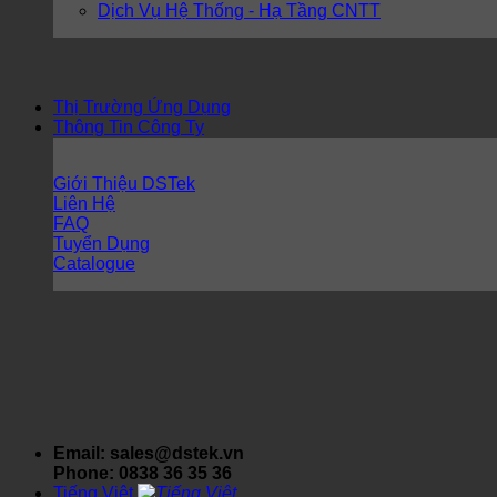
Dịch Vụ Hệ Thống - Hạ Tầng CNTT
Thị Trường Ứng Dụng
Thông Tin Công Ty
Giới Thiệu DSTek
Liên Hệ
FAQ
Tuyển Dụng
Catalogue
Email: sales@dstek.vn
Phone: 0838 36 35 36
Tiếng Việt