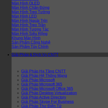
Màn Hình OLED
Màn Hình Chân Đứng
Màn Hình Treo Tường
Màn Hình LED
Màn Hình Ngoài Trời
Màn Hình Treo Trần
Màn Hình Tương Tác
Màn Hình Siêu Rộng
Khung Màn Hình
Sản Phẩm Công Nghệ
Sản Phẩm Tùy Chỉnh
Giải Pháp & Dịch Vụ CNTT
Giải Pháp Hạ Tầng CNTT
Giải Pháp Hệ Thống Mạng
Giải Pháp Microsoft
Giải Pháp Microsoft 365
Giải Pháp Microsoft Office 365
Giải Pháp Desktop Virtualization
Giải Pháp Active Directory
Giải Pháp Skype For Business
Giải Pháp Thư Điện Tử