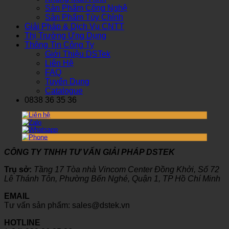
Sản Phẩm Công Nghệ
Sản Phẩm Tùy Chỉnh
Giải Pháp & Dịch Vụ CNTT
Thị Trường Ứng Dụng
Thông Tin Công Ty
Giới Thiệu DSTek
Liên Hệ
FAQ
Tuyển Dụng
Catalogue
0838 36 35 36
CÔNG TY TNHH TƯ VẤN GIẢI PHÁP DSTEK
Trụ sở:
Tầng 17 Tòa nhà Vincom Center Đồng Khởi, Số 72
Lê Thánh Tôn, Phường Bến Nghé, Quận 1, TP Hồ Chí Minh
EMAIL
Tư vấn sản phẩm: sales@dstek.vn
HOTLINE