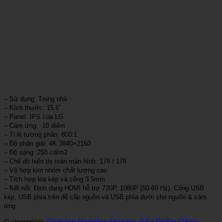
– Sử dụng: Trong nhà
– Kích thước: 15.6″
– Panel: IPS của LG
– Cảm ứng: 10 điểm
– Tỉ lệ tương phản: 800:1
– Độ phân giải: 4K 3840×2160
– Độ sáng: 250 cd/m2
– Chế độ hiển thị toàn màn hình: 178 / 178
– Vỏ hợp kim nhôm chất lượng cao
– Tích hợp loa kép và cổng 3.5mm
– Kết nối: Định dạng HDMI hỗ trợ 720P, 1080P (50-60 Hz). Cổng USB
kép, USB phía trên để cấp nguồn và USB phía dưới cho nguồn & cảm
ứng