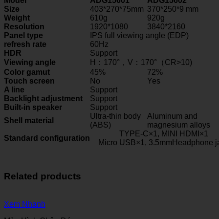
Model
ADG15601
ADG15602
Size
403*270*75mm
370*250*9 mm
Weight
610g
920g
Resolution
1920*1080
3840*2160
Panel type
IPS full viewing angle (EDP)
refresh rate
60Hz
HDR
Support
Viewing angle
H：170°，V：170°（CR>10)
Color gamut
45%
72%
Touch screen
No
Yes
A line
Support
Backlight adjustment
Support
Built-in speaker
Support
Ultra-thin body
Aluminum and
Shell material
(ABS)
magnesium alloys
TYPE-C×1, MINI HDMI×1
Standard configuration
Micro USB×1, 3.5mmHeadphone j
Related products
Xem Nhanh