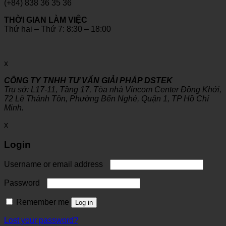
(+84) 838 36 35 36
THỜI GIAN LÀM VIỆC
Thứ hai – Thứ 7: 8:30 – 18:00
x
CÔNG TY TNHH TƯ VẤN GIẢI PHÁP DSTEK
Trụ sở: L17-11, Tầng 17, Tòa nhà Vincom Center Đồng Khởi,
72 Lê Thánh Tôn, Phường Bến Nghé, Quận 1, TP Hồ Chí
Minh.
x
Login
Username or email address
Password
Remember me
Log in
Lost your password?