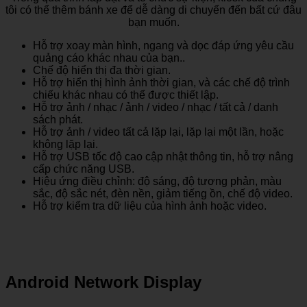
tôi có thể thêm bánh xe để dễ dàng di chuyển đến bất cứ đâu
bạn muốn.
Hỗ trợ xoay màn hình, ngang và dọc đáp ứng yêu cầu
quảng cáo khác nhau của bạn..
Chế độ hiển thị đa thời gian.
Hỗ trợ hiển thị hình ảnh thời gian, và các chế độ trình
chiếu khác nhau có thể được thiết lập.
Hỗ trợ ảnh / nhạc / ảnh / video / nhạc / tất cả / danh
sách phát.
Hỗ trợ ảnh / video tất cả lặp lại, lặp lại một lần, hoặc
không lặp lại.
Hỗ trợ USB tốc độ cao cập nhật thông tin, hỗ trợ nâng
cấp chức năng USB.
Hiệu ứng điều chỉnh: độ sáng, độ tương phản, màu
sắc, độ sắc nét, đèn nền, giảm tiếng ồn, chế độ video.
Hỗ trợ kiểm tra dữ liệu của hình ảnh hoặc video.
Android Network Display