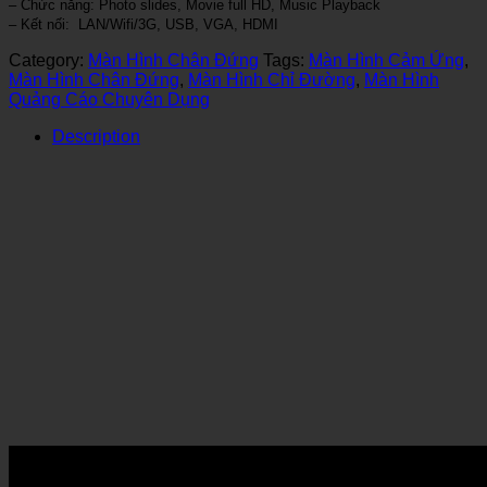
– Chức năng: Photo slides, Movie full HD, Music Playback
– Kết nối: LAN/Wifi/3G, USB, VGA, HDMI
Category:
Màn Hình Chân Đứng
Tags:
Màn Hình Cảm Ứng
,
Màn Hình Chân Đứng
,
Màn Hình Chỉ Đường
,
Màn Hình
Quảng Cáo Chuyên Dụng
Description