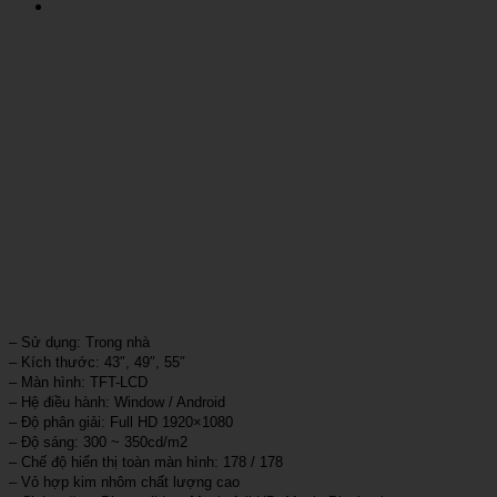
– Sử dụng: Trong nhà
– Kích thước: 43″, 49″, 55″
– Màn hình: TFT-LCD
– Hệ điều hành: Window / Android
– Độ phân giải: Full HD 1920×1080
– Độ sáng: 300 ~ 350cd/m2
– Chế độ hiển thị toàn màn hình: 178 / 178
– Vỏ hợp kim nhôm chất lượng cao