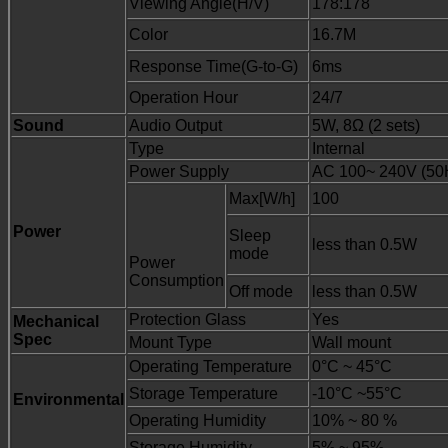
Viewing Angle(H/V)
178:178
Color
16.7M
Response Time(G-to-G)
6ms
Operation Hour
24/7
Sound
Audio Output
5W, 8Ω (2 sets)
Type
Internal
Power Supply
AC 100~ 240V (50
Max[W/h]
100
Power
Sleep
less than 0.5W
mode
Power
Consumption
Off mode
less than 0.5W
Protection Glass
Yes
Mechanical
Spec
Mount Type
Wall mount
Operating Temperature
0°C ~ 45°C
Storage Temperature
-10°C ~55°C
Environmental
Operating Humidity
10% ~ 80 %
Storage Humidity
5% ~ 95%