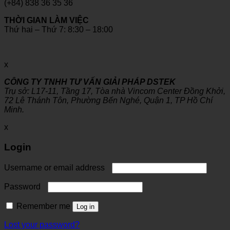
(+84) 838 36 35 36
THỜI GIAN LÀM VIỆC
Thứ hai – Thứ 7: 8:30 – 18:00
x
CÔNG TY TNHH TƯ VẤN GIẢI PHÁP DSTEK
Trụ sở: L17-11, Tầng 17, Tòa nhà Vincom Center Đồng Khởi,
72 Lê Thánh Tôn, Phường Bến Nghé, Quận 1, TP Hồ Chí
Minh.
x
Login
Username or email address
Password
Remember me
Log in
Lost your password?