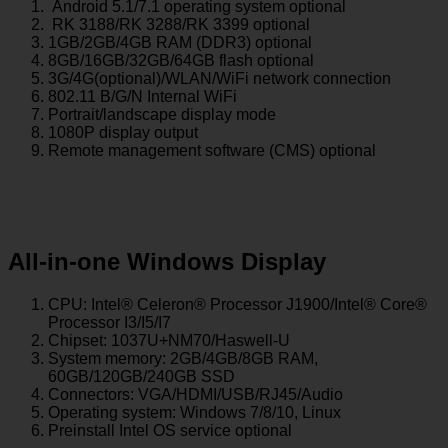
Android 5.1/7.1 operating system optional
RK 3188/RK 3288/RK 3399 optional
1GB/2GB/4GB RAM (DDR3) optional
8GB/16GB/32GB/64GB flash optional
3G/4G(optional)/WLAN/WiFi network connection
802.11 B/G/N Internal WiFi
Portrait/landscape display mode
1080P display output
Remote management software (CMS) optional
All-in-one Windows Display
CPU: Intel® Celeron® Processor J1900/Intel® Core®
Processor I3/I5/I7
Chipset: 1037U+NM70/Haswell-U
System memory: 2GB/4GB/8GB RAM,
60GB/120GB/240GB SSD
Connectors: VGA/HDMI/USB/RJ45/Audio
Operating system: Windows 7/8/10, Linux
Preinstall Intel OS service optional