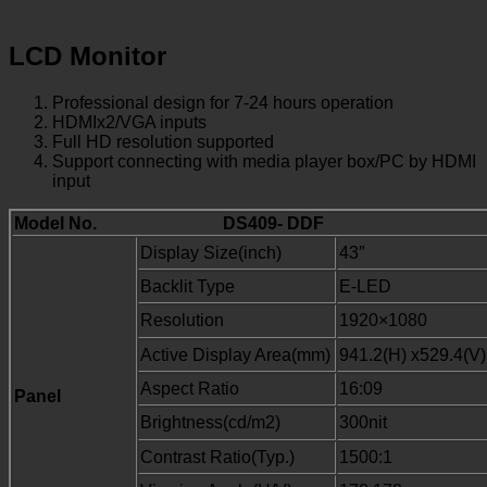
LCD Monitor
Professional design for 7-24 hours operation
HDMIx2/VGA inputs
F
ull HD resolution supported
Support connecting with media player box/PC by HDMI
input
Model No.
DS409- DDF
Display Size(inch)
43″
Backlit Type
E-LED
Resolution
1920×1080
Active Display Area(mm)
941.2(H) x529.4(V)
Aspect Ratio
16:09
Panel
Brightness(cd/m2)
300nit
Contrast Ratio(Typ.)
1500:1