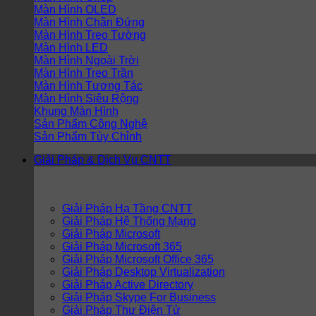
Màn Hình OLED
Màn Hình Chân Đứng
Màn Hình Treo Tường
Màn Hình LED
Màn Hình Ngoài Trời
Màn Hình Treo Trần
Màn Hình Tương Tác
Màn Hình Siêu Rộng
Khung Màn Hình
Sản Phẩm Công Nghệ
Sản Phẩm Tùy Chỉnh
Giải Pháp & Dịch Vụ CNTT
Giải Pháp Hạ Tầng CNTT
Giải Pháp Hệ Thống Mạng
Giải Pháp Microsoft
Giải Pháp Microsoft 365
Giải Pháp Microsoft Office 365
Giải Pháp Desktop Virtualization
Giải Pháp Active Directory
Giải Pháp Skype For Business
Giải Pháp Thư Điện Tử