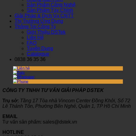
Sản Phẩm Công Nghệ
Sản Phẩm Tùy Chỉnh
Giải Pháp & Dịch Vụ CNTT
Thị Trường Ứng Dụng
Thông Tin Công Ty
Giới Thiệu DSTek
Liên Hệ
FAQ
Tuyển Dụng
Catalogue
0838 36 35 36
CÔNG TY TNHH TƯ VẤN GIẢI PHÁP DSTEK
Trụ sở:
Tầng 17 Tòa nhà Vincom Center Đồng Khởi, Số 72
Lê Thánh Tôn, Phường Bến Nghé, Quận 1, TP Hồ Chí Minh
EMAIL
Tư vấn sản phẩm: sales@dstek.vn
HOTLINE