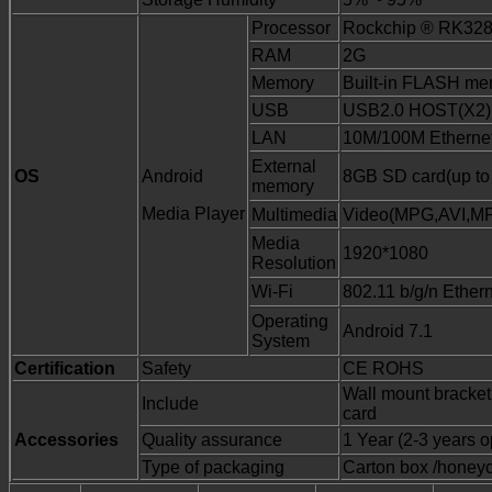
Processor
Rockchip ® RK3288
RAM
2G
Memory
Built-in FLASH m
USB
USB2.0 HOST(X2)
LAN
10M/100M Ethernet
External
OS
Android
8GB SD card(up to
memory
Media Player
Multimedia
Video(MPG,AVI,M
Media
1920*1080
Resolution
Wi-Fi
802.11 b/g/n Ether
Operating
Android 7.1
System
Certification
Safety
CE ROHS
Wall mount bracket
Include
card
Accessories
Quality assurance
1 Year (2-3 years 
Type of packaging
Carton box /honey