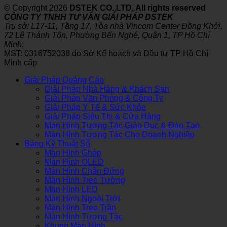
© Copyright 2026
DSTEK CO.,LTD, All rights reserved
CÔNG TY TNHH TƯ VẤN GIẢI PHÁP DSTEK
Trụ sở: L17-11, Tầng 17, Tòa nhà Vincom Center Đồng Khởi,
72 Lê Thánh Tôn, Phường Bến Nghé, Quận 1, TP Hồ Chí
Minh.
MST: 0316752038 do Sở Kế hoạch và Đầu tư TP Hồ Chí
Minh cấp
Giải Pháp Quảng Cáo
Giải Pháp Nhà Hàng & Khách Sạn
Giải Pháp Văn Phòng & Công Ty
Giải Pháp Y Tế & Sức Khỏe
Giải Pháp Siêu Thị & Cửa Hàng
Màn Hình Tương Tác Giáo Dục & Đào Tạo
Màn Hình Tương Tác Cho Doanh Nghiệp
Bảng Kỹ Thuật Số
Màn Hình Ghép
Màn Hình OLED
Màn Hình Chân Đứng
Màn Hình Treo Tường
Màn Hình LED
Màn Hình Ngoài Trời
Màn Hình Treo Trần
Màn Hình Tương Tác
Khung Màn Hình