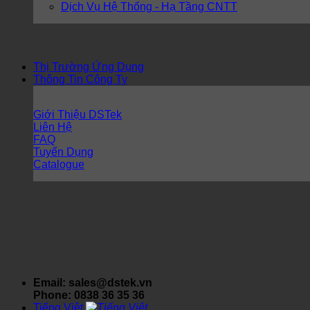
Dịch Vụ Hệ Thống - Hạ Tầng CNTT
Thị Trường Ứng Dụng
Thông Tin Công Ty
Giới Thiệu DSTek
Liên Hệ
FAQ
Tuyển Dụng
Catalogue
Email: sales@dstek.vn
Phone: 0838 36 35 36
Tiếng Việt